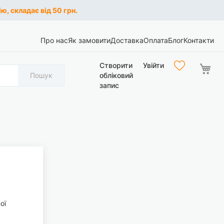
ю, складає від 50 грн.
Про нас
Як замовити
Доставка
Оплата
Блог
Контакти
Ко
Створити
Увійти
Пошук
обліковий
запис
ої