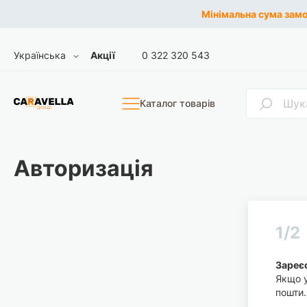
Мінімальна сума замов
Skip
Мова
Українська
Акції
0 322 320 543
to
Content
Пошук
Каталог товарів
Авторизація
1/2
Зареєс
Якщо у
пошти.