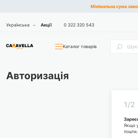
Мінімальна сума замов
Skip
Мова
Українська
Акції
0 322 320 543
to
Content
Пошук
Каталог товарів
Авторизація
1/2
Зареєс
Якщо у
пошти.