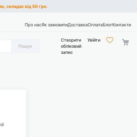
ю, складає від 50 грн.
Про нас
Як замовити
Доставка
Оплата
Блог
Контакти
Ко
Створити
Увійти
Пошук
обліковий
запис
ої