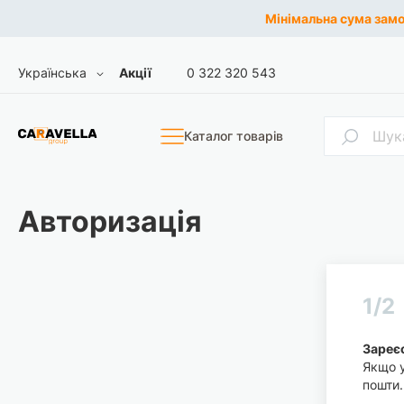
Мінімальна сума замов
Skip
Мова
Українська
Акції
0 322 320 543
to
Content
Пошук
Каталог товарів
Авторизація
1/2
Зареєс
Якщо у
пошти.