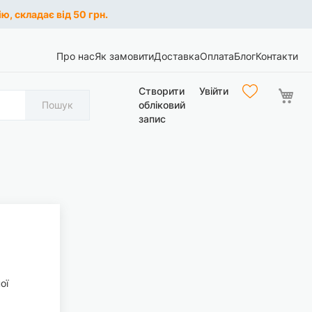
ю, складає від 50 грн.
Про нас
Як замовити
Доставка
Оплата
Блог
Контакти
Ко
Створити
Увійти
Пошук
обліковий
запис
ої