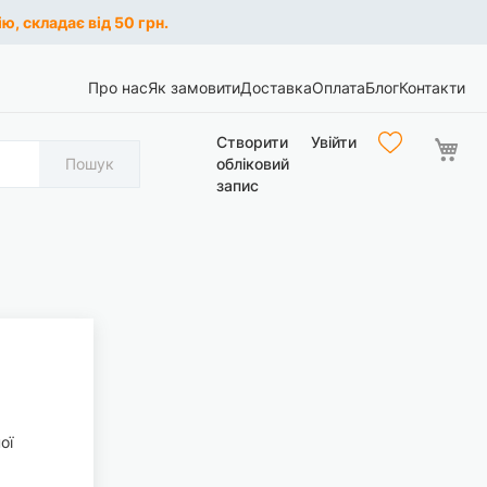
ю, складає від 50 грн.
Про нас
Як замовити
Доставка
Оплата
Блог
Контакти
Ко
Створити
Увійти
Пошук
обліковий
запис
ої