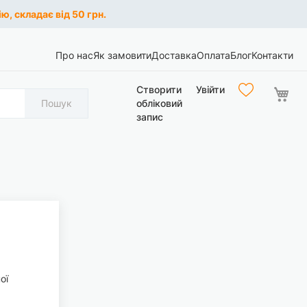
ю, складає від 50 грн.
Про нас
Як замовити
Доставка
Оплата
Блог
Контакти
Ко
Створити
Увійти
Пошук
обліковий
запис
ої