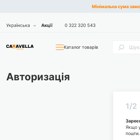
Мінімальна сума замов
Skip
Мова
Українська
Акції
0 322 320 543
to
Content
Пошук
Каталог товарів
Авторизація
1/2
Зареєс
Якщо у
пошти.