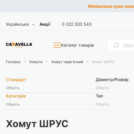
Мінімальна сума замов
Skip
Мова
Українська
Акції
0 322 320 543
to
Content
Пошук
Каталог товарів
Головна
Хомути
Хомут черв'ячний
Хомут ШРУС
Стандарт
Діаметр/Розмір
Оберіть
Оберіть
Категорія
Тип
Оберіть
Оберіть
Хомут ШРУС