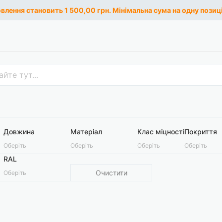
лення становить 1 500,00 грн. Мінімальна сума на одну позиці
Довжина
Матеріал
Клас міцності
Покриття
Оберіть
Оберіть
Оберіть
Оберіть
RAL
Очистити
Оберіть