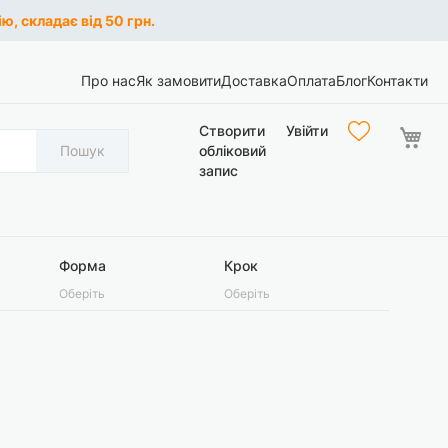
ю, складає від 50 грн.
Про нас
Як замовити
Доставка
Оплата
Блог
Контакти
Ко
Створити
Увійти
Пошук
обліковий
запис
Форма
Крок
Оберіть
Оберіть