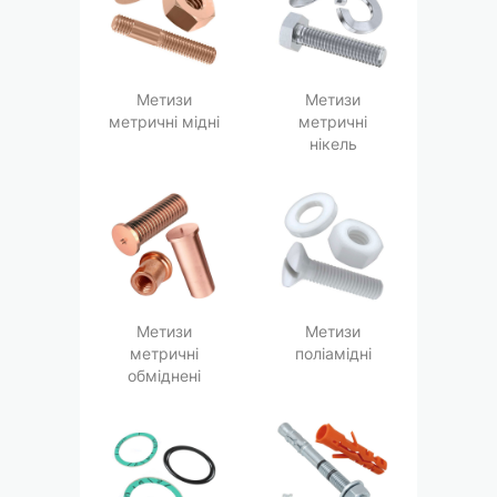
Метизи
Метизи
метричні мідні
метричні
нікель
Метизи
Метизи
метричні
поліамідні
обміднені