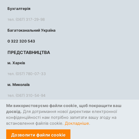
Бухгалтерія
тел. (067) 317-29-98
Багатоканальний Україна
0 322 320 543
ПРЕДСТАВНИЦТВА
м. Харків
тел. (057) 780-07-33
м. Миколаїв
тел. (067) 310-54-94
Ми використовуємо файли cookie, щоб покращити ваш
КОРИСНА ІНФОРМАЦІЯ
досвід.
Для дотримання нової директиви електронної
конфіденційності нам потрібно запитати вашу згоду на
Повернення та обмін
встановлення файлів cookie.
Правила використання сайту
Докладніше
.
Політика конфіденційності
Дозволити файли cookie