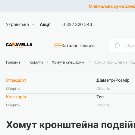
Мінімальна сума замов
Skip
Мова
Українська
Акції
0 322 320 543
to
Content
Пошук
Каталог товарів
Головна
Хомути
Хомути специфічні
Хомут кронштейна под
Стандарт
Діаметр/Розмір
Оберіть
Оберіть
Категорія
Тип
Оберіть
Оберіть
Хомут кронштейна подвій