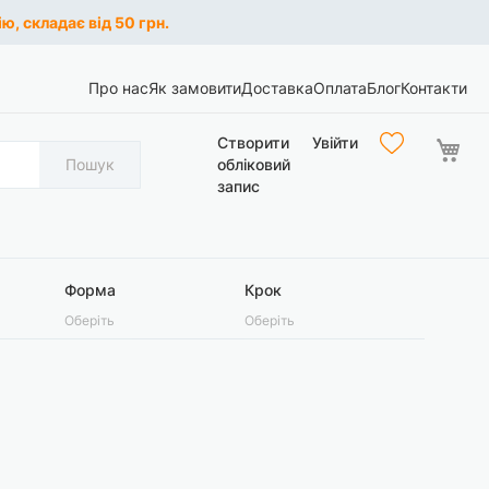
ю, складає від 50 грн.
Про нас
Як замовити
Доставка
Оплата
Блог
Контакти
Ко
Створити
Увійти
Пошук
обліковий
запис
Форма
Крок
Оберіть
Оберіть