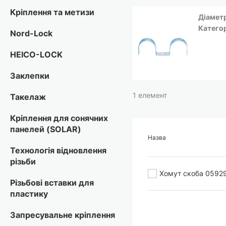
Кріплення та метизи
Діамет
Катего
Nord-Lock
HEICO-LOCK
Заклепки
1
елемент
Такелаж
Кріплення для сонячних
панелей (SOLAR)
Назва
Технологія відновлення
різьби
Хомут скоба 0592
Різьбові вставки для
пластику
Запресувальне кріплення