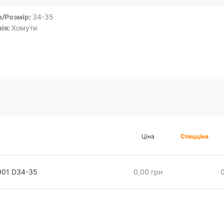
р/Розмір:
34-35
рія:
Хомути
Ціна
Спецціна
901 D34-35
0,00 грн