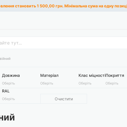
лення становить 1 500,00 грн. Мінімальна сума на одну позиці
війний
Довжина
Матеріал
Клас міцності
Покриття
Оберіть
Оберіть
Оберіть
Оберіть
RAL
Очистити
Оберіть
ний