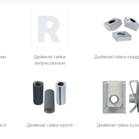
цем
Дюймові гайки
Дюймові гайки квадр
запресувальні
сті
Дюймові гайки круглі
Дюймові гайки кузо