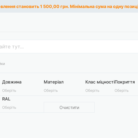
лення становить 1 500,00 грн. Мінімальна сума на одну позиці
йки
Довжина
Матеріал
Клас міцності
Покриття
Оберіть
Оберіть
Оберіть
Оберіть
RAL
Очистити
Оберіть