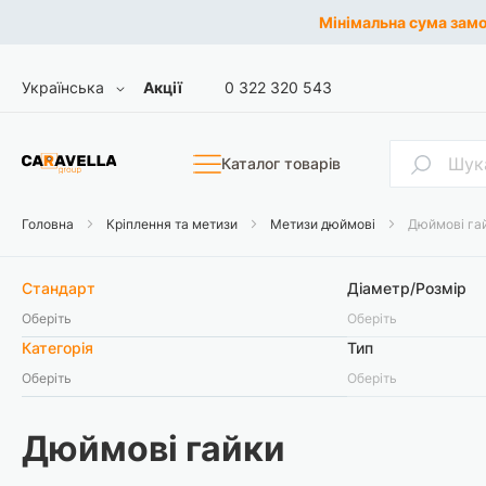
Мінімальна сума замов
Skip
Мова
Українська
Акції
0 322 320 543
to
Content
Пошук
Каталог товарів
Головна
Кріплення та метизи
Метизи дюймові
Дюймові га
Стандарт
Діаметр/Розмір
Оберіть
Оберіть
Категорія
Тип
Оберіть
Оберіть
Дюймові гайки