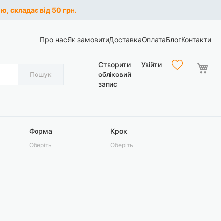
ю, складає від 50 грн.
Про нас
Як замовити
Доставка
Оплата
Блог
Контакти
Ко
Створити
Увійти
Пошук
обліковий
запис
Форма
Крок
Оберіть
Оберіть