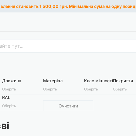
лення становить 1 500,00 грн. Мінімальна сума на одну позиці
Довжина
Матеріал
Клас міцності
Покриття
Оберіть
Оберіть
Оберіть
Оберіть
RAL
Очистити
Оберіть
ві