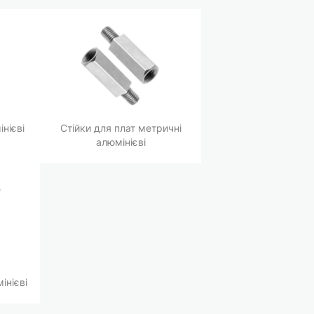
нієві
Стійки для плат метричні
алюмінієві
інієві