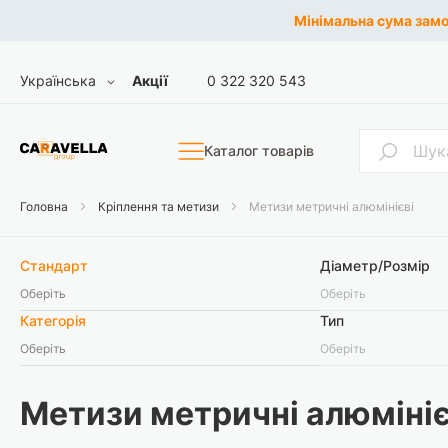
Мінімальна сума замов
Skip
Мова
Українська
Акції
0 322 320 543
to
Content
Пошук
Каталог товарів
Головна
Кріплення та метизи
Метизи метричні алюмінієві
Стандарт
Діаметр/Розмір
Оберіть
Оберіть
Категорія
Тип
Оберіть
Оберіть
Метизи метричні алюмініє