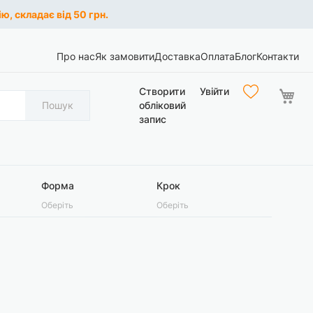
ю, складає від 50 грн.
Про нас
Як замовити
Доставка
Оплата
Блог
Контакти
Ко
Створити
Увійти
Пошук
обліковий
запис
Форма
Крок
Оберіть
Оберіть