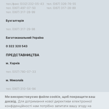
тел./факс (032) 232-05-43
тел. (067) 326-76-55
тел. (067) 497-07-50
тел. (067) 317-28-89
тел. (067) 317-28-99
Бухгалтерія
тел. (067) 317-29-98
Багатоканальний Україна
0 322 320 543
ПРЕДСТАВНИЦТВА
м. Харків
тел. (057) 780-07-33
м. Миколаїв
тел. (067) 310-54-94
Ми використовуємо файли cookie, щоб покращити ваш
КОРИСНА ІНФОРМАЦІЯ
досвід.
Для дотримання нової директиви електронної
конфіденційності нам потрібно запитати вашу згоду на
Повернення та обмін