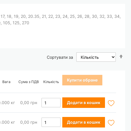
6, 17, 18, 19, 20, 20.35, 21, 22, 23, 24, 25, 26, 28, 30, 32, 33, 34,
0, 105, 125, 270
Со
Сортувати за
у
по
зб
Купити обране
Вага
Сума з ПДВ
Кількість
Додати
0.000
кг
0,00 грн
Додати в кошик
до
Додати
0.000
кг
0,00 грн
Додати в кошик
Списку