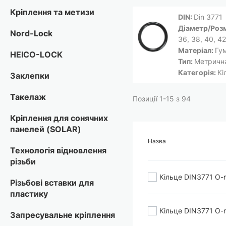
Кріплення та метизи
DIN:
Din 3771
Діаметр/Роз
Nord-Lock
36, 38, 40, 42
Матеріал:
Гу
HEICO-LOCK
Тип:
Метричн
Категорія:
Кі
Заклепки
Такелаж
Позиції
1
-
15
з
94
Кріплення для сонячних
панелей (SOLAR)
Назва
Технологія відновлення
різьби
Кільце DIN3771 O-
Різьбові вставки для
пластику
Кільце DIN3771 O-r
Запресувальне кріплення