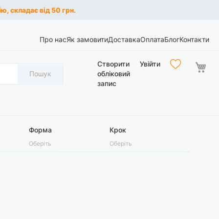
ю, складає від 50 грн.
Про нас
Як замовити
Доставка
Оплата
Блог
Контакти
Ко
Створити
Увійти
Пошук
обліковий
запис
Форма
Крок
Оберіть
Оберіть