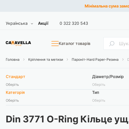
Мінімальна сума замов
Skip
Мова
Українська
Акції
0 322 320 543
to
Content
Пошук
Каталог товарів
Головна
Кріплення та метизи
Пароніт-Hard Paper-Резина
Стандарт
Діаметр/Розмір
Оберіть
Оберіть
Категорія
Тип
Оберіть
Оберіть
Din 3771 O-Ring Кільце у