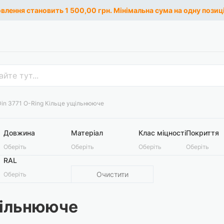
лення становить 1 500,00 грн. Мінімальна сума на одну позиці
Din 3771 O-Ring Кільце ущільнююче
Довжина
Матеріал
Клас міцності
Покриття
Оберіть
Оберіть
Оберіть
Оберіть
RAL
Очистити
Оберіть
щільнююче