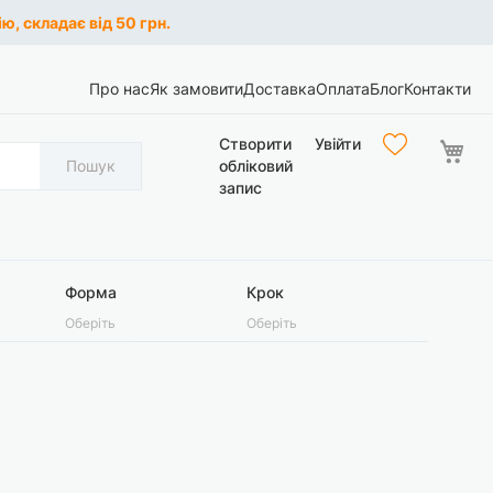
ю, складає від 50 грн.
Про нас
Як замовити
Доставка
Оплата
Блог
Контакти
Ко
Створити
Увійти
Пошук
обліковий
запис
Форма
Крок
Оберіть
Оберіть