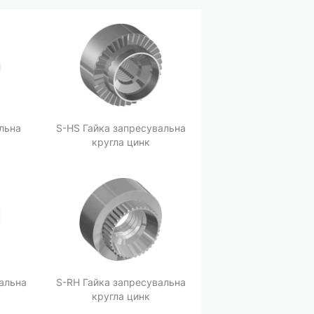
льна
S-HS Гайка запресувальна
кругла цинк
альна
S-RH Гайка запресувальна
кругла цинк