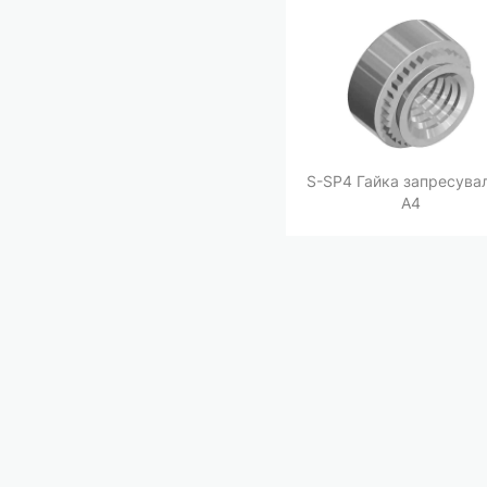
S-SP4 Гайка запресува
A4