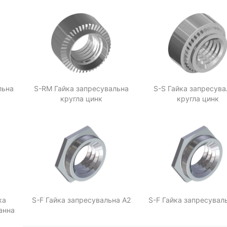
льна
S-RM Гайка запресувальна
S-S Гайка запресува
кругла цинк
кругла цинк
ка
S-F Гайка запресувальна А2
S-F Гайка запресувал
анна