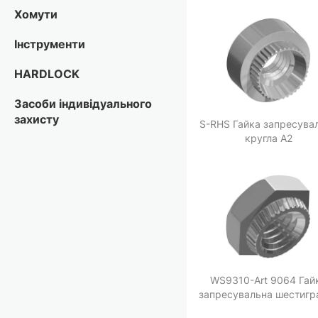
Хомути
Інструменти
HARDLOCK
Засоби індивідуального
захисту
S-RHS Гайка запресува
кругла A2
WS9310-Аrt 9064 Гай
запресувальна шестигр