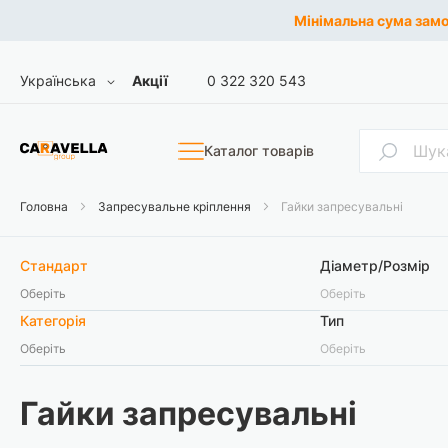
Мінімальна сума замов
Skip
Мова
Українська
Акції
0 322 320 543
to
Content
Пошук
Каталог товарів
Головна
Запресувальне кріплення
Гайки запресувальні
Стандарт
Діаметр/Розмір
Оберіть
Оберіть
Категорія
Тип
Оберіть
Оберіть
Гайки запресувальні