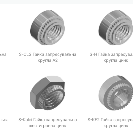
ьна
S-CLS Гайка запресувальна
S-H Гайка запресува
кругла A2
кругла цинк
льна
S-Kalei Гайка запресувальна
S-KF2 Гайка запресув
шестигранна цинк
кругла цинк