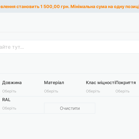
лення становить 1 500,00 грн. Мінімальна сума на одну позиці
Довжина
Матеріал
Клас міцності
Покриття
Оберіть
Оберіть
Оберіть
Оберіть
RAL
Очистити
Оберіть