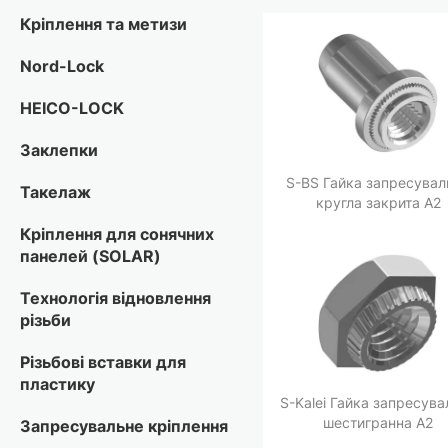
Кріплення та метизи
Nord-Lock
HEICO-LOCK
Заклепки
S-BS Гайка запресувал
Такелаж
кругла закрита A2
Кріплення для сонячних
панелей (SOLAR)
Технологія відновлення
різьби
Різьбові вставки для
пластику
S-Kalei Гайка запресува
шестигранна A2
Запресувальне кріплення