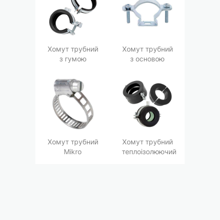
Хомут трубний
Хомут трубний
з гумою
з основою
Хомут трубний
Хомут трубний
Мikro
теплоізолюючий