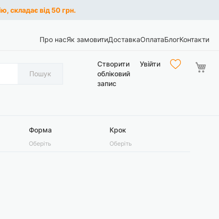
ю, складає від 50 грн.
Про нас
Як замовити
Доставка
Оплата
Блог
Контакти
Ко
Створити
Увійти
Пошук
обліковий
запис
Форма
Крок
Оберіть
Оберіть