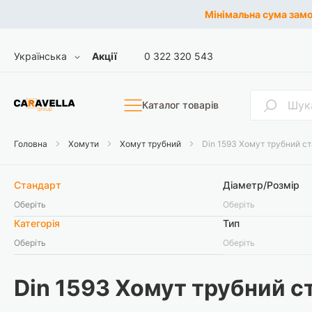
Мінімальна сума замов
Skip
Мова
Українська
Акції
0 322 320 543
to
Content
Пошук
Каталог товарів
Головна
Хомути
Хомут трубний
Din 1593 Хомут трубний с
Стандарт
Діаметр/Розмір
Оберіть
Оберіть
Категорія
Тип
Оберіть
Оберіть
Din 1593 Хомут трубний с