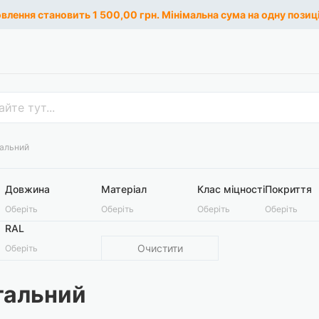
лення становить 1 500,00 грн. Мінімальна сума на одну позиці
тальний
Довжина
Матеріал
Клас міцності
Покриття
Оберіть
Оберіть
Оберіть
Оберіть
RAL
Очистити
Оберіть
тальний