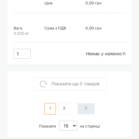
Ціна
0,00 грн
Вага
Сума з ПДВ
0,00 грн
0.000 кг
Немає у наявності
Показати ще 0 товарів
Сторінка
You're currently reading page
Сторінка
Сторінка
Наступне
1
2
Показати
на сторінці