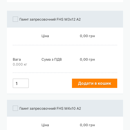
збільшення
Гвинт запресовочний FHS М3х12 А2
Ціна
0,00 грн
Вага
Сума з ПДВ
0,00 грн
0.000 кг
Додати в кошик
Гвинт запресовочний FHS М4х10 А2
Ціна
0,00 грн