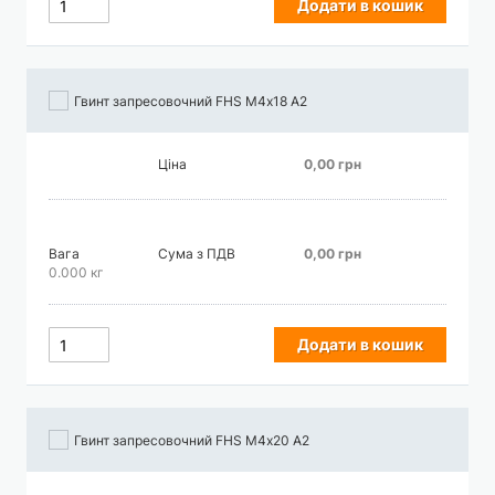
Додати в кошик
Гвинт запресовочний FHS М4х18 А2
Ціна
0,00 грн
Вага
Сума з ПДВ
0,00 грн
0.000 кг
Додати в кошик
Гвинт запресовочний FHS М4х20 А2