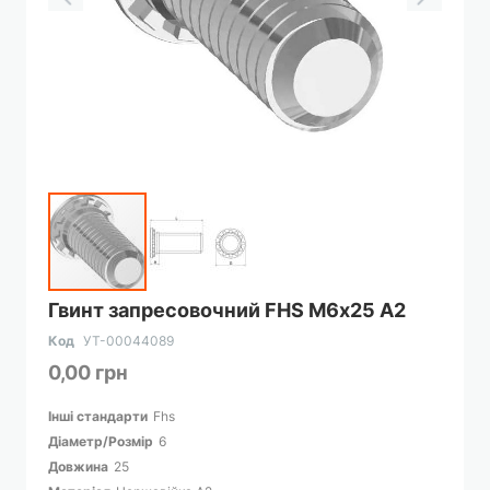
Перейти
Гвинт запресовочний FHS М6х25 А2
до
початку
Код
УТ-00044089
галереї
0,00 грн
зображень
Інші стандарти
Fhs
Діаметр/Розмір
6
Довжина
25