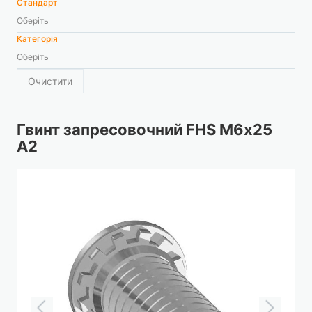
Стандарт
Оберіть
Категорія
Оберіть
Очистити
Гвинт запресовочний FHS М6х25
А2
Перейти
до
кінця
галереї
зображень