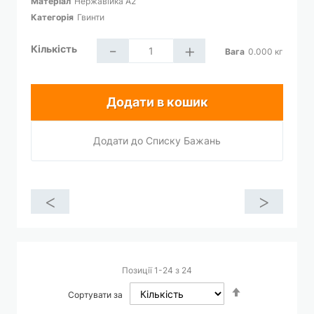
Матеріал
Нержавійка A2
Категорія
Гвинти
-
+
Кількість
Вага
0.000
кг
Додати в кошик
Додати до Списку Бажань
<
>
Позиції
1
-
24
з
24
Сортувати
Сортувати за
у
порядку