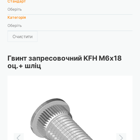
Стандарт
Оберіть
Категорія
Оберіть
Очистити
Гвинт запресовочний KFH М6х18
оц.+ шліц
Перейти
до
кінця
галереї
зображень