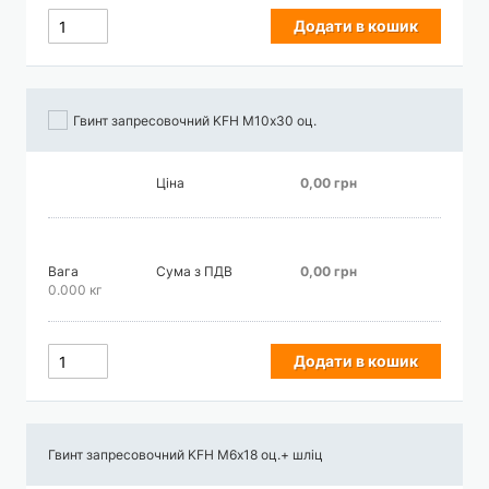
Додати в кошик
Гвинт запресовочний KFH М10х30 оц.
Ціна
0,00 грн
Вага
Сума з ПДВ
0,00 грн
0.000 кг
Додати в кошик
Гвинт запресовочний KFH М6х18 оц.+ шліц