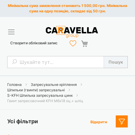
Мінімальна сума замовлення становить 1 500,00 грн. Мінімальна
сума на одну позицію, складає від 50 грн.
Кошик
Створити обліковий запис
Пошук
Пошук
Головна
Запресувальне кріплення
Шпильки (гвинти) запресувальні
S-KFH Шпилька запресувальна цинк
Гвинт запресовочний KFH М6х18 оц.+ шліц
Усі фільтри
Відкрити