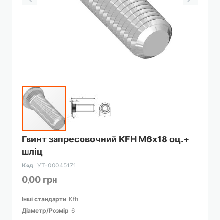
Перейти
Гвинт запресовочний KFH М6х18 оц.+
до
шліц
початку
галереї
Код
УТ-00045171
зображень
0,00 грн
Інші стандарти
Kfh
Діаметр/Розмір
6