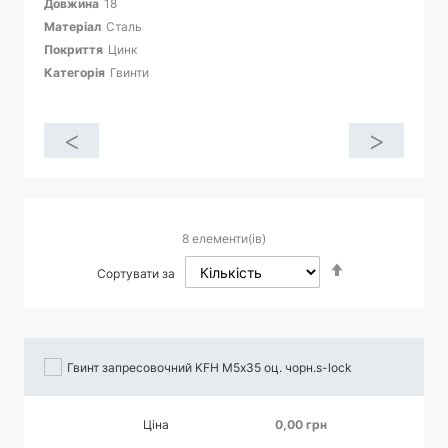
Довжина
18
Матеріал
Сталь
Покриття
Цинк
Категорія
Гвинти
<
>
8
елементи(ів)
Сортувати
Сортувати за
у
порядку
збільшення
Гвинт запресовочний KFH М5х35 оц. чорн.s-lock
Ціна
0,00 грн