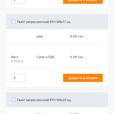
Гвинт запресовочний KFH М8х17 оц.
Ціна
0,00 грн
Вага
Сума з ПДВ
0,00 грн
0.000 кг
Додати в кошик
Гвинт запресовочний KFH М8х22 оц.