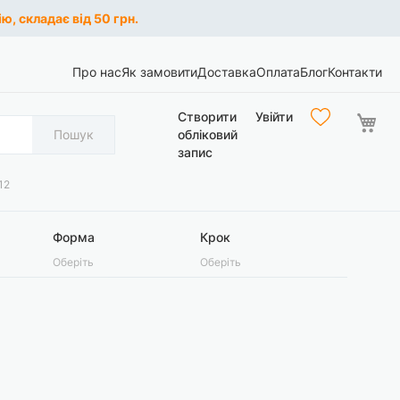
ю, складає від 50 грн.
Про нас
Як замовити
Доставка
Оплата
Блог
Контакти
Ко
Створити
Увійти
Пошук
обліковий
запис
12
Форма
Крок
Оберіть
Оберіть