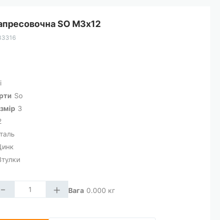
апресовочна SO М3х12
33316
і
арти
So
змір
3
2
таль
Цинк
Втулки
-
+
Вага
0.000
кг