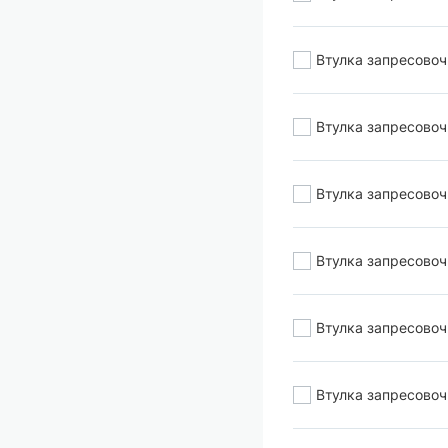
Втулка запресово
Втулка запресово
Втулка запресово
Втулка запресово
Втулка запресово
Втулка запресово