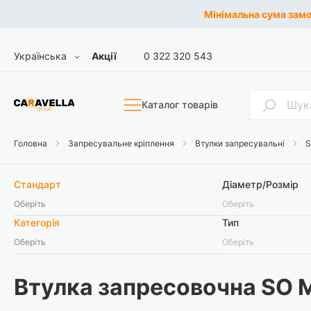
Мінімальна сума замов
Skip
Мова
Українська
Акції
0 322 320 543
to
Content
Пошук
Каталог товарів
Головна
Запресувальне кріплення
Втулки запресувальні
S
Стандарт
Діаметр/Розмір
Оберіть
Оберіть
Категорія
Тип
Оберіть
Оберіть
Втулка запресовочна SO 