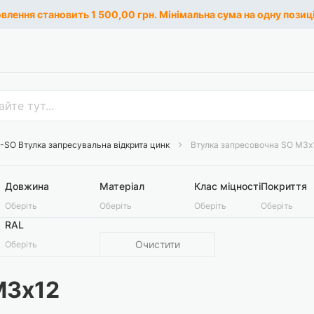
лення становить 1 500,00 грн. Мінімальна сума на одну позиці
-SO Втулка запресувальна відкрита цинк
Втулка запресовочна SO М3х
Довжина
Матеріал
Клас міцності
Покриття
Оберіть
Оберіть
Оберіть
Оберіть
RAL
Очистити
Оберіть
М3х12