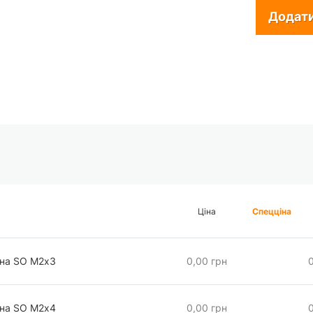
Додати
Ціна
Спецціна
чна SO М2х3
0,00 грн
чна SO М2х4
0,00 грн