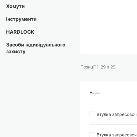
Перейти
Хомути
до
початку
Інструменти
галереї
зображень
HARDLOCK
Засоби індивідуального
захисту
Позиції
1
-
29
з
29
Назва
Втулка запресово
Втулка запресово