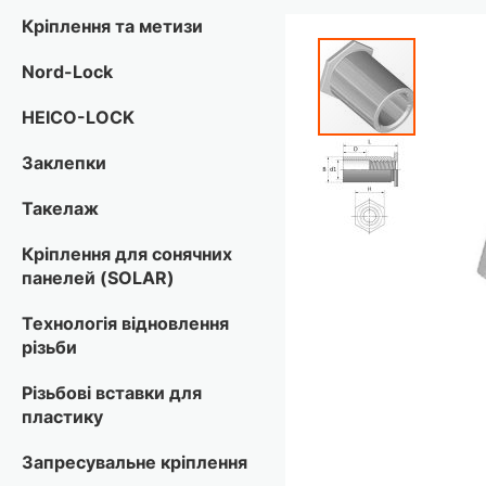
Кріплення та метизи
Перейти
до
Nord-Lock
кінця
галереї
HEICO-LOCK
зображень
Заклепки
Такелаж
Кріплення для сонячних
панелей (SOLAR)
Технологія відновлення
різьби
Різьбові вставки для
пластику
Запресувальне кріплення