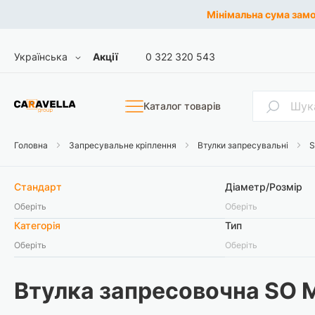
Мінімальна сума замов
Skip
Мова
Українська
Акції
0 322 320 543
to
Content
Пошук
Каталог товарів
Головна
Запресувальне кріплення
Втулки запресувальні
S
Стандарт
Діаметр/Розмір
Оберіть
Оберіть
Категорія
Тип
Оберіть
Оберіть
Втулка запресовочна SO 