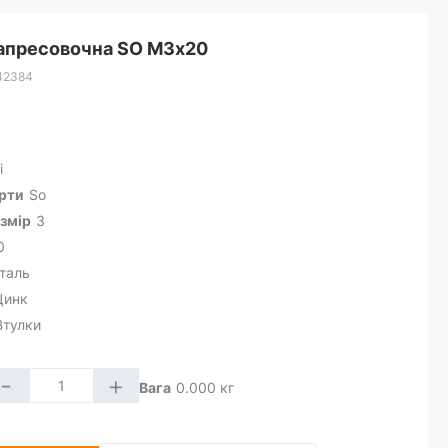
запресовочна SO М3х20
42384
і
арти
So
змір
3
0
таль
Цинк
Втулки
-
+
Вага
0.000
кг