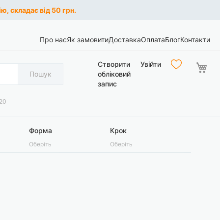
ю, складає від 50 грн.
Про нас
Як замовити
Доставка
Оплата
Блог
Контакти
Ко
Створити
Увійти
Пошук
обліковий
запис
20
Форма
Крок
Оберіть
Оберіть