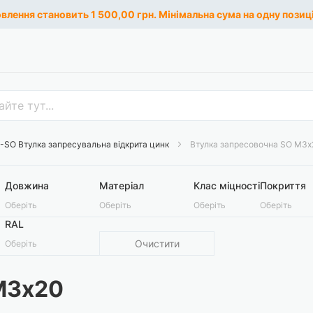
лення становить 1 500,00 грн. Мінімальна сума на одну позиці
-SO Втулка запресувальна відкрита цинк
Втулка запресовочна SO М3х
Довжина
Матеріал
Клас міцності
Покриття
Оберіть
Оберіть
Оберіть
Оберіть
RAL
Очистити
Оберіть
М3х20