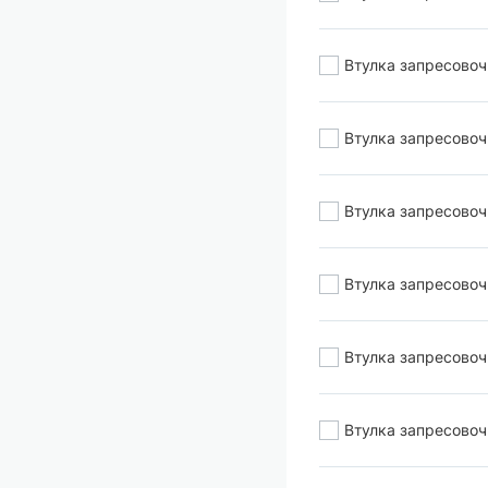
Втулка запресово
Втулка запресово
Втулка запресово
Втулка запресово
Втулка запресово
Втулка запресово