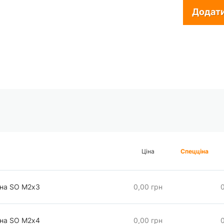
Додати
Ціна
Спецціна
чна SO М2х3
0,00 грн
чна SO М2х4
0,00 грн