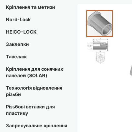
Кріплення та метизи
Перейти
до
Nord-Lock
кінця
галереї
HEICO-LOCK
зображень
Заклепки
Такелаж
Кріплення для сонячних
панелей (SOLAR)
Технологія відновлення
різьби
Різьбові вставки для
пластику
Запресувальне кріплення