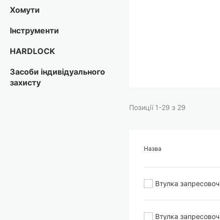
Перейти
Хомути
до
початку
Інструменти
галереї
зображень
HARDLOCK
Засоби індивідуального
захисту
Позиції
1
-
29
з
29
Назва
Втулка запресово
Втулка запресово