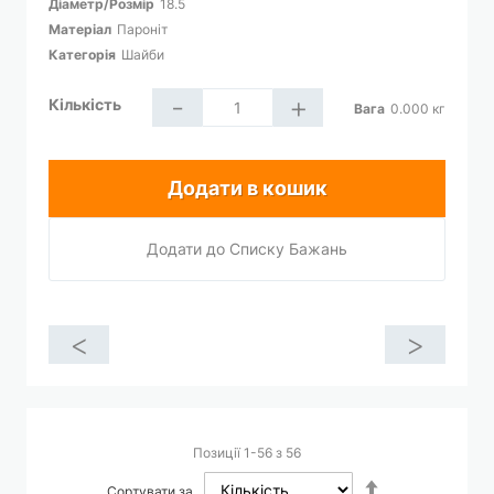
Діаметр/Розмір
18.5
Матеріал
Пароніт
Категорія
Шайби
-
+
Кількість
Вага
0.000
кг
Додати в кошик
Додати до Списку Бажань
<
>
Позиції
1
-
56
з
56
Сортувати
Сортувати за