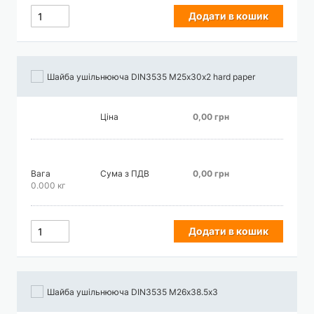
Додати в кошик
Шайба ушільнююча DIN3535 М25х30х2 hard paper
Ціна
0,00 грн
Вага
Сума з ПДВ
0,00 грн
0.000 кг
Додати в кошик
Шайба ушільнююча DIN3535 М26х38.5х3