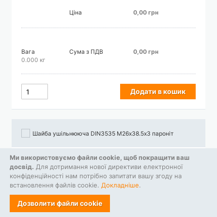
Ціна
0,00 грн
Вага
Сума з ПДВ
0,00 грн
0.000 кг
Додати в кошик
Шайба ушільнююча DIN3535 М26х38.5х3 пароніт
Ми використовуємо файли cookie, щоб покращити ваш
Ціна
0,00 грн
досвід.
Для дотримання нової директиви електронної
конфіденційності нам потрібно запитати вашу згоду на
встановлення файлів cookie.
Докладніше
.
Вага
Сума з ПДВ
0,00 грн
Дозволити файли cookie
0.000 кг