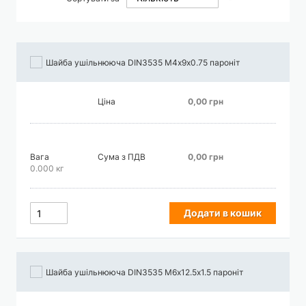
у
порядку
збільшення
Шайба ушільнююча DIN3535 М4х9х0.75 пароніт
Ціна
0,00 грн
Вага
Сума з ПДВ
0,00 грн
0.000 кг
Додати в кошик
Шайба ушільнююча DIN3535 М6х12.5х1.5 пароніт