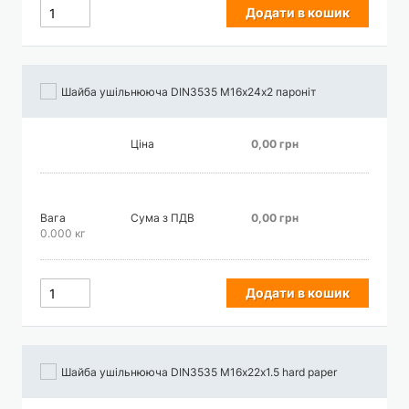
Додати в кошик
Шайба ушільнююча DIN3535 М16х24х2 пароніт
Ціна
0,00 грн
Вага
Сума з ПДВ
0,00 грн
0.000 кг
Додати в кошик
Шайба ушільнююча DIN3535 М16х22х1.5 hard paper