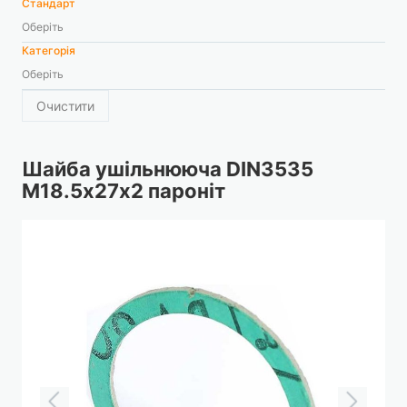
Стандарт
Оберіть
Категорія
Оберіть
Очистити
Шайба ушільнююча DIN3535
М18.5х27х2 пароніт
Перейти
до
кінця
галереї
зображень