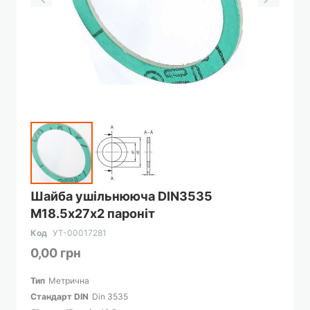
Перейти
Шайба ушільнююча DIN3535
до
М18.5х27х2 пароніт
початку
галереї
Код
УТ-00017281
зображень
0,00 грн
Тип
Метрична
Cтандарт DIN
Din 3535