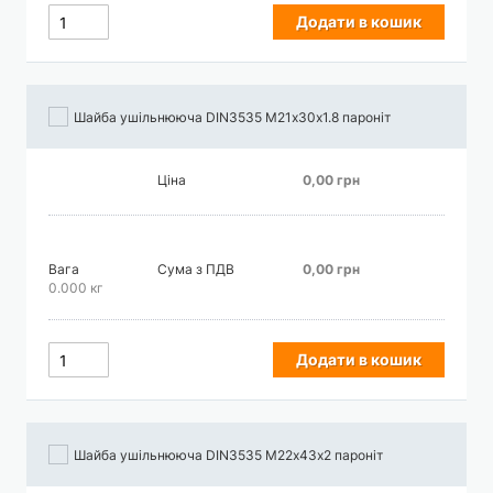
Додати в кошик
Шайба ушільнююча DIN3535 М21х30х1.8 пароніт
Ціна
0,00 грн
Вага
Сума з ПДВ
0,00 грн
0.000 кг
Додати в кошик
Шайба ушільнююча DIN3535 М22х43х2 пароніт