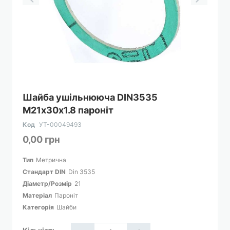
Перейти
Шайба ушільнююча DIN3535
до
М21х30х1.8 пароніт
початку
галереї
Код
УТ-00049493
зображень
0,00 грн
Тип
Метрична
Cтандарт DIN
Din 3535
Діаметр/Розмір
21
Матеріал
Пароніт
Категорія
Шайби