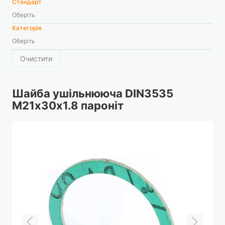
Стандарт
Оберіть
Категорія
Оберіть
Очистити
Шайба ушільнююча DIN3535
М21х30х1.8 пароніт
Перейти
до
кінця
галереї
зображень