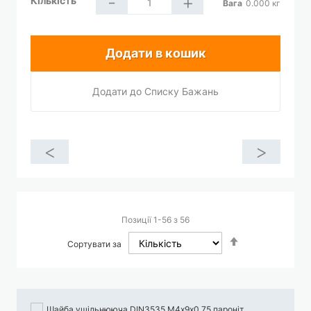
-
+
Кількість
Вага
0.000
кг
Додати в кошик
Додати до Списку Бажань
<
>
Позиції
1
-
56
з
56
Сортувати
Сортувати за
у
порядку
збільшення
Шайба ушільнююча DIN3535 М4х9х0.75 пароніт