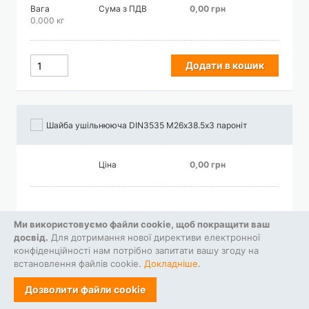
Вага
Сума з ПДВ
0,00 грн
0.000 кг
Додати в кошик
Шайба ушільнююча DIN3535 М26х38.5х3 пароніт
Ціна
0,00 грн
Вага
Сума з ПДВ
0,00 грн
Ми використовуємо файли cookie, щоб покращити ваш
0.000 кг
досвід.
Для дотримання нової директиви електронної
конфіденційності нам потрібно запитати вашу згоду на
встановлення файлів cookie.
Докладніше
.
Додати в кошик
Дозволити файли cookie