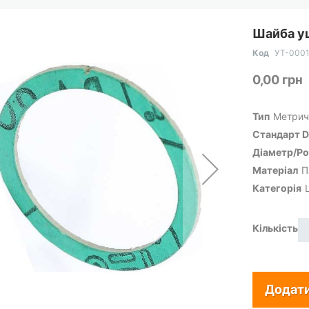
Шайба у
Код
УТ-000
0,00 грн
Тип
Метрич
Cтандарт D
Діаметр/Ро
Матеріал
П
Категорія
Кількість
Додати