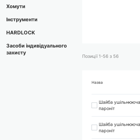
Перейти
Хомути
до
початку
Інструменти
галереї
зображень
HARDLOCK
Засоби індивідуального
захисту
Позиції
1
-
56
з
56
Назва
Шайба ушільнююча
пароніт
Шайба ушільнююча
пароніт