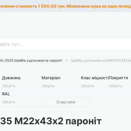
лення становить 1 500,00 грн. Мінімальна сума на одну позиці
Din 3535 Шайба ущільнююча пароніт
Шайба ушільнююча DIN3535 М22х
Довжина
Матеріал
Клас міцності
Покриття
Оберіть
Оберіть
Оберіть
Оберіть
RAL
Очистити
Оберіть
35 М22х43х2 пароніт