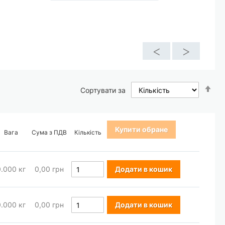
<
>
Со
Сортувати за
у
по
зб
Купити обране
Вага
Сума з ПДВ
Кількість
0.000
кг
0,00 грн
Додати в кошик
0.000
кг
0,00 грн
Додати в кошик