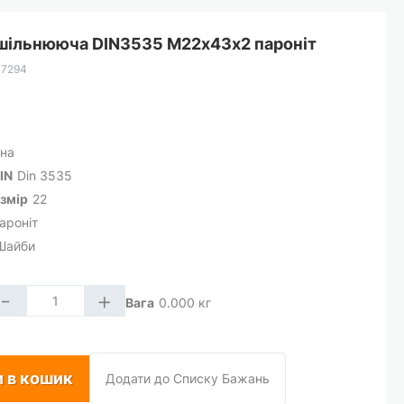
шільнююча DIN3535 М22х43х2 пароніт
17294
на
IN
Din 3535
змір
22
ароніт
Шайби
-
+
Вага
0.000
кг
 в кошик
Додати до Списку Бажань