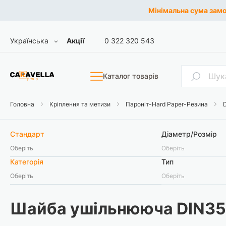
Мінімальна сума замов
Skip
Мова
Українська
Акції
0 322 320 543
to
Content
Пошук
Каталог товарів
Головна
Кріплення та метизи
Пароніт-Hard Paper-Резина
Стандарт
Діаметр/Розмір
Оберіть
Оберіть
Категорія
Тип
Оберіть
Оберіть
Шайба ушільнююча DIN35