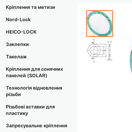
Кріплення та метизи
Перейти
до
Nord-Lock
кінця
галереї
HEICO-LOCK
зображень
Заклепки
Такелаж
Кріплення для сонячних
панелей (SOLAR)
Технологія відновлення
різьби
Різьбові вставки для
пластику
Запресувальне кріплення