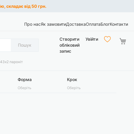
ю, складає від 50 грн.
Про нас
Як замовити
Доставка
Оплата
Блог
Контакти
Ко
Створити
Увійти
Пошук
обліковий
запис
43х2 пароніт
Форма
Крок
Оберіть
Оберіть