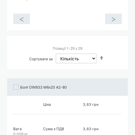
<
>
Позиції
1
-
29
з
29
Сортувати
Сортувати за
у
порядку
збільшення
Болт DIN933 М6х20 А2-80
Ціна
3,83 грн
Вага
Сума з ПДВ
3,83 грн
0.006 кг