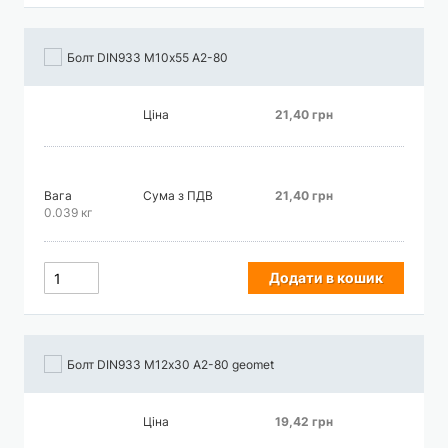
Болт DIN933 М10х55 А2-80
Ціна
21,40 грн
Вага
Сума з ПДВ
21,40 грн
0.039 кг
Додати в кошик
Болт DIN933 М12х30 А2-80 geomet
Ціна
19,42 грн