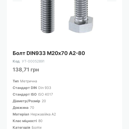
Перейти
Болт DIN933 М20х70 А2-80
до
початку
Код
УТ-00052891
галереї
138,71 грн
зображень
Тип
Метрична
Cтандарт DIN
Din 933
Cтандарт ISO
ISO 4017
Діаметр/Розмір
20
Довжина
70
Матеріал
Нержавійка A2
Клас міцності
80
Категорія
Болти