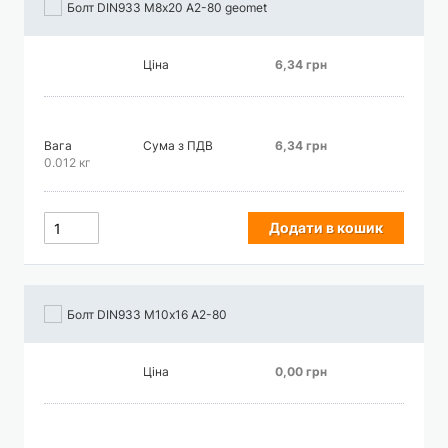
Болт DIN933 М8х20 А2-80 geomet
Ціна
6,34 грн
Вага
Сума з ПДВ
6,34 грн
0.012 кг
Додати в кошик
Болт DIN933 М10х16 А2-80
Ціна
0,00 грн