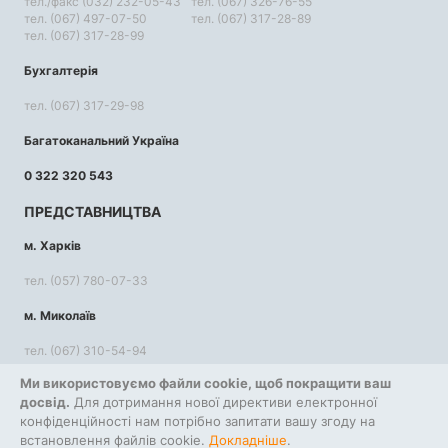
тел./факс (032) 232-05-43
тел. (067) 326-76-55
тел. (067) 497-07-50
тел. (067) 317-28-89
тел. (067) 317-28-99
Бухгалтерія
тел. (067) 317-29-98
Багатоканальний Україна
0 322 320 543
ПРЕДСТАВНИЦТВА
м. Харків
тел. (057) 780-07-33
м. Миколаїв
тел. (067) 310-54-94
Ми використовуємо файли cookie, щоб покращити ваш
КОРИСНА ІНФОРМАЦІЯ
досвід.
Для дотримання нової директиви електронної
конфіденційності нам потрібно запитати вашу згоду на
Повернення та обмін
встановлення файлів cookie.
Правила використання сайту
Докладніше
.