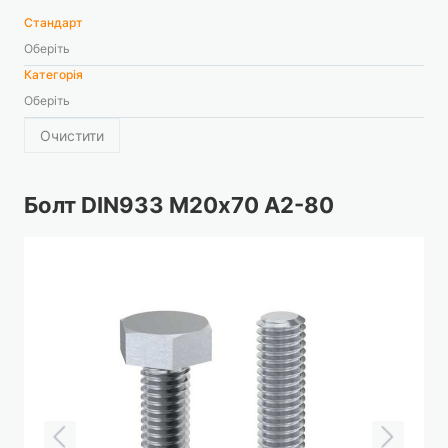
Стандарт
Оберіть
Категорія
Оберіть
Очистити
Болт DIN933 М20х70 А2-80
Перейти
до
кінця
галереї
зображень