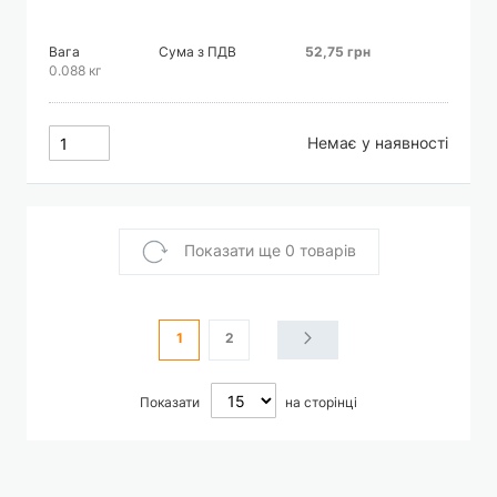
Вага
Сума з ПДВ
52,75 грн
0.088 кг
Немає у наявності
Показати ще 0 товарів
Сторінка
You're currently reading page
Сторінка
Сторінка
Наступне
1
2
Показати
на сторінці