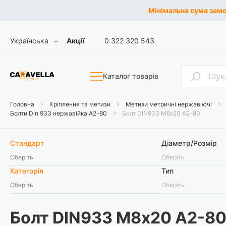
Мінімальна сума замов
Skip
Мова
Українська
Акції
0 322 320 543
to
Content
Пошук
Каталог товарів
Головна
Кріплення та метизи
Метизи метричні нержавіючі
Болти Din 933 нержавійка A2-80
Болт DIN933 М8х20 А2-80
Стандарт
Діаметр/Розмір
Оберіть
Оберіть
Категорія
Тип
Оберіть
Оберіть
Болт DIN933 М8х20 А2-8