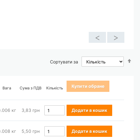
<
>
Со
Сортувати за
у
по
зб
Купити обране
Вага
Сума з ПДВ
Кількість
0.006
кг
3,83 грн
Додати в кошик
0.008
кг
5,50 грн
Додати в кошик