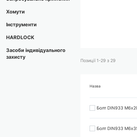
Перейти
Хомути
до
початку
Інструменти
галереї
зображень
HARDLOCK
Засоби індивідуального
захисту
Позиції
1
-
29
з
29
Назва
Болт DIN933 М6х2
Болт DIN933 М6х3