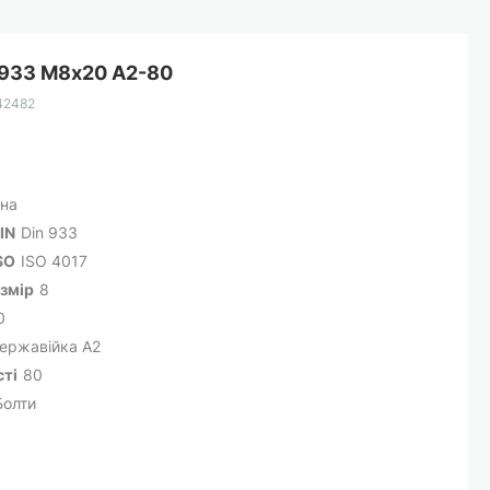
N933 М8х20 А2-80
42482
на
IN
Din 933
SO
ISO 4017
змір
8
0
ержавійка A2
сті
80
Болти