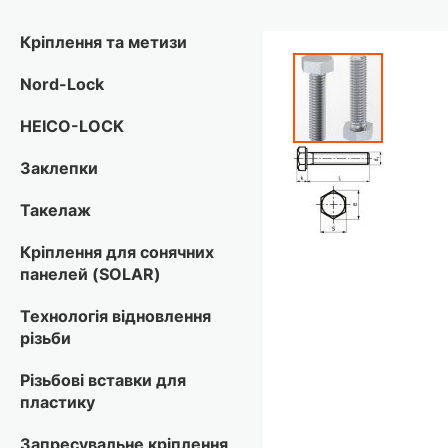
Кріплення та метизи
Перейти
до
Nord-Lock
кінця
галереї
HEICO-LOCK
зображень
Заклепки
Такелаж
Кріплення для сонячних
панелей (SOLAR)
Технологія відновлення
різьби
Різьбові вставки для
пластику
Запресувальне кріплення