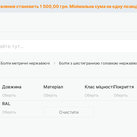
лення становить 1 500,00 грн. Мінімальна сума на одну позиці
Болти метричні нержавіючі
Болти з шестигранною головкою нержавію
Довжина
Матеріал
Клас міцності
Покриття
Оберіть
Оберіть
Оберіть
Оберіть
RAL
Очистити
Оберіть
0