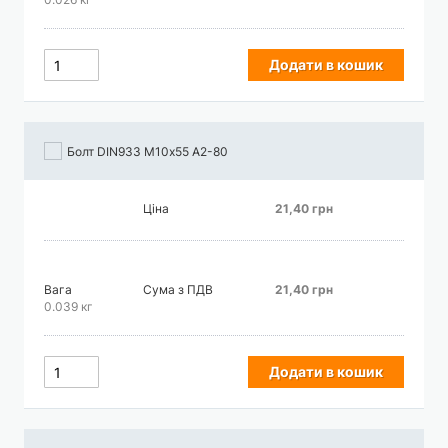
Додати в кошик
Болт DIN933 М10х55 А2-80
Ціна
21,40 грн
Вага
Сума з ПДВ
21,40 грн
0.039 кг
Додати в кошик