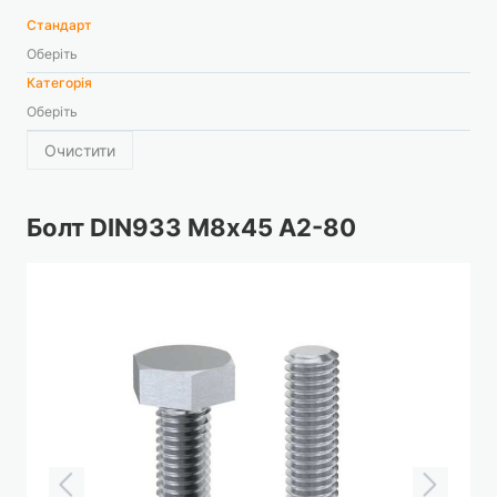
Стандарт
Оберіть
Категорія
Оберіть
Очистити
Болт DIN933 М8х45 А2-80
Перейти
до
кінця
галереї
зображень