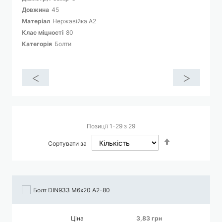
Довжина
45
Матеріал
Нержавійка A2
Клас міцності
80
Категорія
Болти
<
>
Позиції
1
-
29
з
29
Сортувати
Сортувати за
у
порядку
збільшення
Болт DIN933 М6х20 А2-80
Ціна
3,83 грн