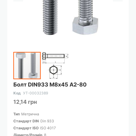
Перейти
Болт DIN933 М8х45 А2-80
до
початку
Код
УТ-00032389
галереї
12,14 грн
зображень
Тип
Метрична
Cтандарт DIN
Din 933
Cтандарт ISO
ISO 4017
Діаметр/Розмір
8