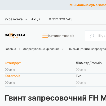
Мінімальна сума замов
Skip
Мова
Українська
Акції
0 322 320 543
to
Content
Пошук
Каталог товарів
Головна
Запресувальне кріплення
Шпильки (гвинти) запресув
Стандарт
Діаметр/Розмір
Оберіть
Оберіть
Категорія
Тип
Оберіть
Оберіть
Гвинт запресовочний FH М