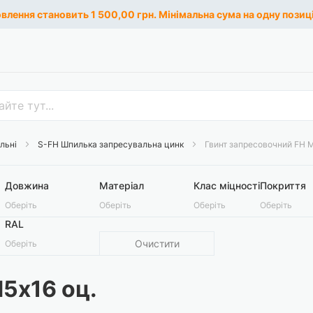
лення становить 1 500,00 грн. Мінімальна сума на одну позиці
альні
S-FH Шпилька запресувальна цинк
Гвинт запресовочний FH М
Довжина
Матеріал
Клас міцності
Покриття
Оберіть
Оберіть
Оберіть
Оберіть
RAL
Очистити
Оберіть
5х16 оц.