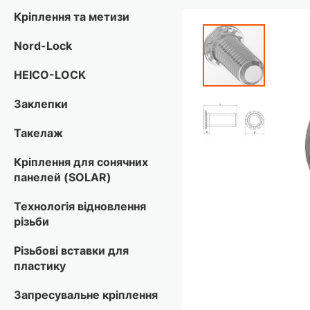
Кріплення та метизи
Перейти
до
Nord-Lock
кінця
галереї
HEICO-LOCK
зображень
Заклепки
Такелаж
Кріплення для сонячних
панелей (SOLAR)
Технологія відновлення
різьби
Різьбові вставки для
пластику
Запресувальне кріплення