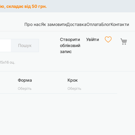
ю, складає від 50 грн.
Про нас
Як замовити
Доставка
Оплата
Блог
Контакти
Ко
Створити
Увійти
Пошук
обліковий
запис
5х16 оц.
Форма
Крок
Оберіть
Оберіть