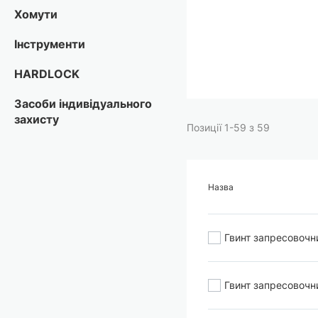
Перейти
Хомути
до
початку
Інструменти
галереї
зображень
HARDLOCK
Засоби індивідуального
захисту
Позиції
1
-
59
з
59
Назва
Гвинт запресовочн
Гвинт запресовочн