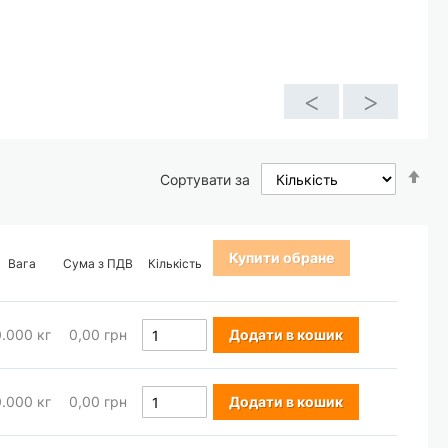
<
>
Со
Сортувати за
у
по
зб
Купити обране
Вага
Сума з ПДВ
Кількість
0.000
кг
0,00 грн
Додати в кошик
0.000
кг
0,00 грн
Додати в кошик