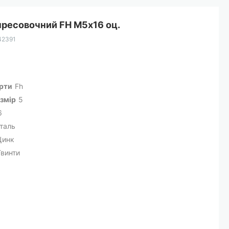
пресовочний FH М5х16 оц.
42391
арти
Fh
змір
5
6
таль
Цинк
Гвинти