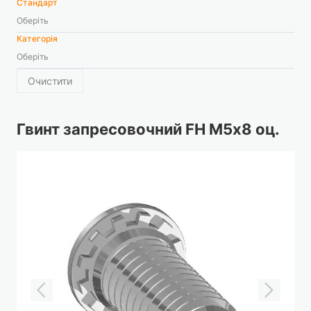
Стандарт
Оберіть
Категорія
Оберіть
Очистити
Гвинт запресовочний FH М5х8 оц.
Перейти
до
кінця
галереї
зображень