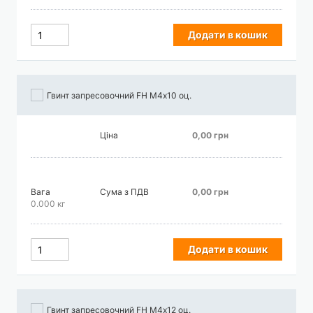
Додати в кошик
Гвинт запресовочний FH М4х10 оц.
Ціна
0,00 грн
Вага
Сума з ПДВ
0,00 грн
0.000 кг
Додати в кошик
Гвинт запресовочний FH М4х12 оц.