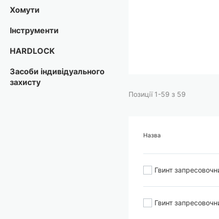
Перейти
Хомути
до
початку
Інструменти
галереї
зображень
HARDLOCK
Засоби індивідуального
захисту
Позиції
1
-
59
з
59
Назва
Гвинт запресовочн
Гвинт запресовочн