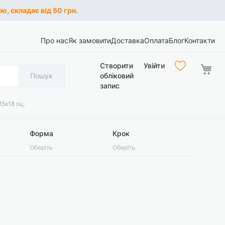
ю, складає від 50 грн.
Про нас
Як замовити
Доставка
Оплата
Блог
Контакти
Ко
Створити
Увійти
Пошук
обліковий
запис
5х18 оц.
Форма
Крок
Оберіть
Оберіть