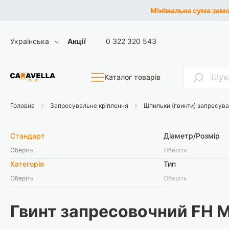
Мінімальна сума замов
Skip
Мова
Українська
Акції
0 322 320 543
to
Content
Пошук
Каталог товарів
Головна
Запресувальне кріплення
Шпильки (гвинти) запресув
Стандарт
Діаметр/Розмір
Оберіть
Оберіть
Категорія
Тип
Оберіть
Оберіть
Гвинт запресовочний FH М