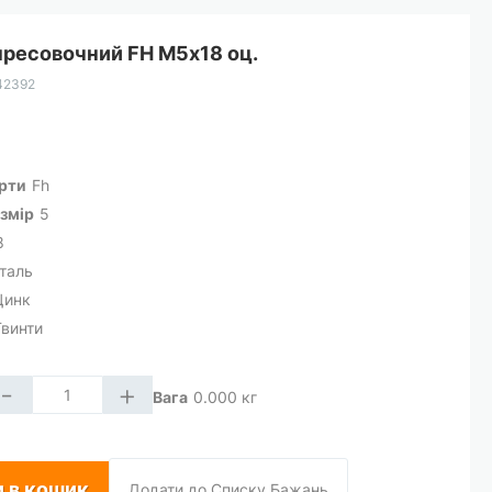
пресовочний FH М5х18 оц.
42392
арти
Fh
змір
5
8
таль
Цинк
Гвинти
-
+
Вага
0.000
кг
 в кошик
Додати до Списку Бажань