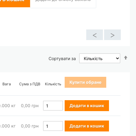
<
>
Со
Сортувати за
у
по
зб
Купити обране
Вага
Сума з ПДВ
Кількість
0.000
кг
0,00 грн
Додати в кошик
0.000
кг
0,00 грн
Додати в кошик