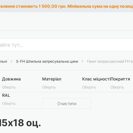
лення становить 1 500,00 грн. Мінімальна сума на одну позиці
альні
S-FH Шпилька запресувальна цинк
Гвинт запресовочний FH М
Довжина
Матеріал
Клас міцності
Покриття
Оберіть
Оберіть
Оберіть
Оберіть
RAL
Очистити
Оберіть
5х18 оц.