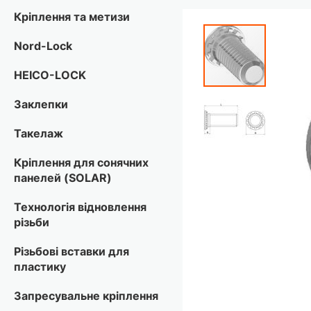
Кріплення та метизи
Перейти
до
Nord-Lock
кінця
галереї
HEICO-LOCK
зображень
Заклепки
Такелаж
Кріплення для сонячних
панелей (SOLAR)
Технологія відновлення
різьби
Різьбові вставки для
пластику
Запресувальне кріплення