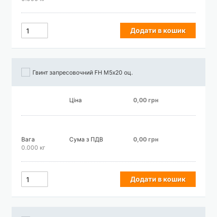
Додати в кошик
Гвинт запресовочний FH М5х20 оц.
Ціна
0,00 грн
Вага
Сума з ПДВ
0,00 грн
0.000 кг
Додати в кошик