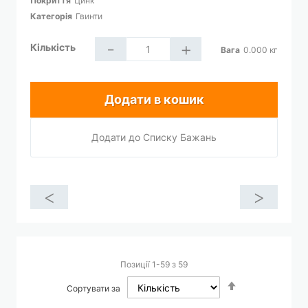
Покриття
Цинк
Категорія
Гвинти
-
+
Кількість
Вага
0.000
кг
Додати в кошик
Додати до Списку Бажань
<
>
Позиції
1
-
59
з
59
Сортувати
Сортувати за
у
порядку