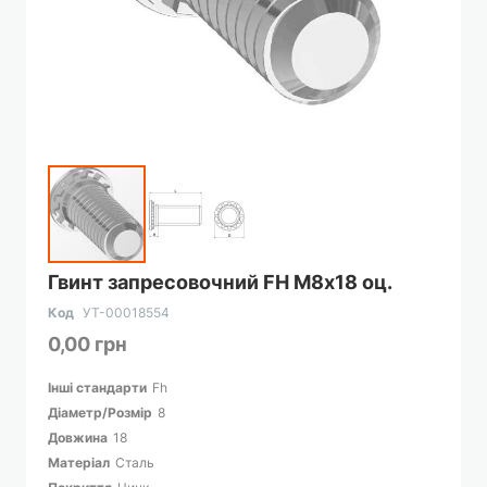
Перейти
Гвинт запресовочний FH М8х18 оц.
до
початку
Код
УТ-00018554
галереї
0,00 грн
зображень
Інші стандарти
Fh
Діаметр/Розмір
8
Довжина
18
Матеріал
Сталь