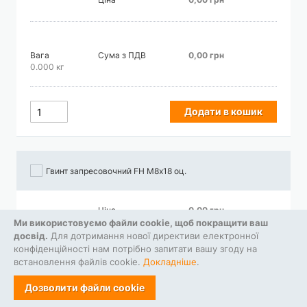
Вага
Сума з ПДВ
0,00 грн
0.000 кг
Додати в кошик
Гвинт запресовочний FH М8х18 оц.
Ціна
0,00 грн
Ми використовуємо файли cookie, щоб покращити ваш
досвід.
Для дотримання нової директиви електронної
конфіденційності нам потрібно запитати вашу згоду на
встановлення файлів cookie.
Докладніше
.
Вага
Сума з ПДВ
0,00 грн
0.000 кг
Дозволити файли cookie