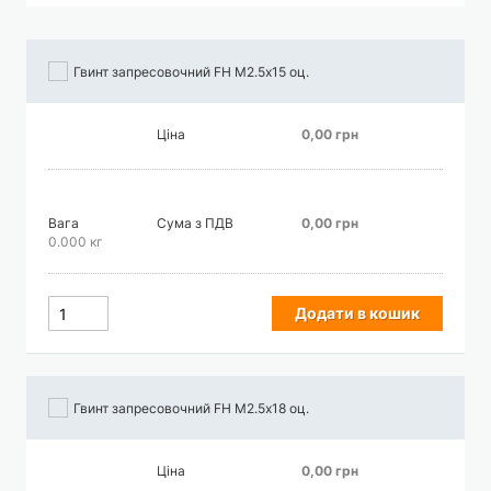
збільшення
Гвинт запресовочний FH М2.5х15 оц.
Ціна
0,00 грн
Вага
Сума з ПДВ
0,00 грн
0.000 кг
Додати в кошик
Гвинт запресовочний FH М2.5х18 оц.
Ціна
0,00 грн