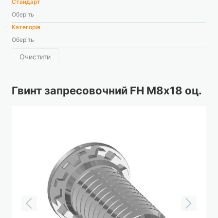
Стандарт
Оберіть
Категорія
Оберіть
Очистити
Гвинт запресовочний FH М8х18 оц.
Перейти
до
кінця
галереї
зображень