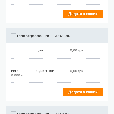
Додати в кошик
Гвинт запресовочний FH М3х20 оц.
Ціна
0,00 грн
Вага
Сума з ПДВ
0,00 грн
0.000 кг
Додати в кошик
Гвинт запресовочний FH М3х25 оц.