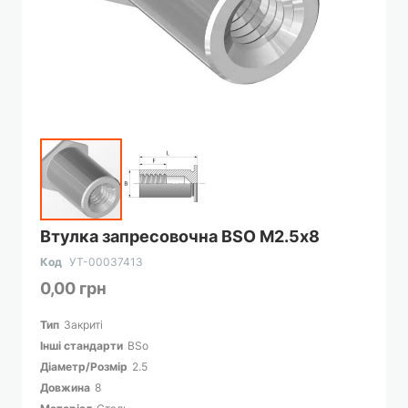
Перейти
Втулка запресовочна BSO М2.5х8
до
початку
Код
УТ-00037413
галереї
0,00 грн
зображень
Тип
Закриті
Інші стандарти
BSo
Діаметр/Розмір
2.5
Довжина
8