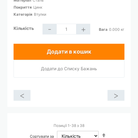
Матеріал
Сталь
Покриття
Цинк
Категорія
Втулки
-
+
Кількість
Вага
0.000
кг
Додати в кошик
Додати до Списку Бажань
<
>
Позиції
1
-
38
з
38
Сортувати
Сортувати за
у