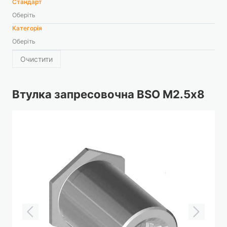
Стандарт
Оберіть
Категорія
Оберіть
Очистити
Втулка запресовочна BSO М2.5х8
Перейти
до
кінця
галереї
зображень