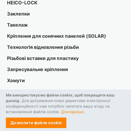
HEICO-LOCK
Заклепки
Такелаж
Кріплення для сонячних панелей (SOLAR)
Технологія відновлення різьби
Різьбові вставки для пластику
Запресувальне кріплення
Хомути
Інструменти
Ми використовуємо файли cookie, щоб покращити ваш
досвід.
Для дотримання нової директиви електронної
HARDLOCK
конфіденційності нам потрібно запитати вашу згоду на
встановлення файлів cookie.
Докладніше
.
Засоби індивідуального захисту
Дозволити файли cookie