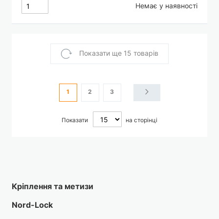
Немає у наявності
Показати ще 15 товарів
Сторінка
You're currently reading page
Сторінка
Сторінка
Сторінка
Наступне
1
2
3
Показати
на сторінці
Кріплення та метизи
Nord-Lock