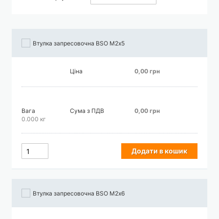
порядку
збільшення
Втулка запресовочна BSO М2х5
Ціна
0,00 грн
Вага
Сума з ПДВ
0,00 грн
0.000 кг
Додати в кошик
Втулка запресовочна BSO М2х6