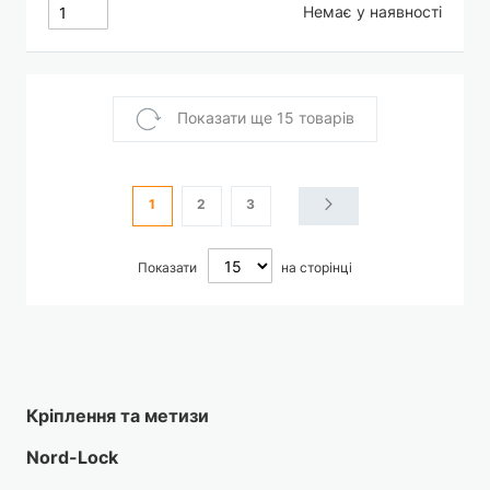
Немає у наявності
Показати ще 15 товарів
Сторінка
You're currently reading page
Сторінка
Сторінка
Сторінка
Наступне
1
2
3
Показати
на сторінці
Кріплення та метизи
Nord-Lock