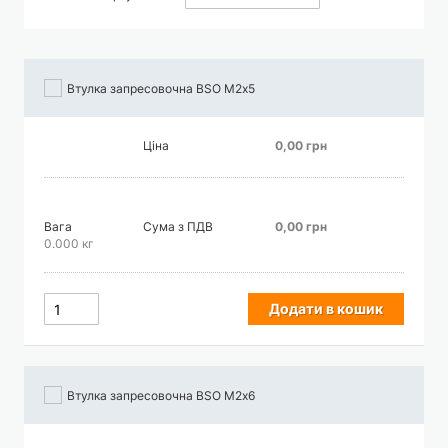
порядку
збільшення
Втулка запресовочна BSO М2х5
Ціна
0,00 грн
Вага
Сума з ПДВ
0,00 грн
0.000 кг
Додати в кошик
Втулка запресовочна BSO М2х6