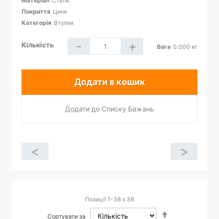
Матеріал
Сталь
Покриття
Цинк
Категорія
Втулки
-
+
Кількість
Вага
0.000
кг
Додати в кошик
Додати до Списку Бажань
<
>
Позиції
1
-
38
з
38
Сортувати
Сортувати за
у