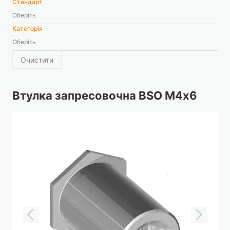
Стандарт
Оберіть
Категорія
Оберіть
Очистити
Втулка запресовочна BSO М4х6
Перейти
до
кінця
галереї
зображень