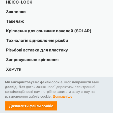
HEICO-LOCK
Заклепки
Такелаж
Кріплення для сонячних панелей (SOLAR)
Технологія відновлення різьби
Різьбові вставки для пластику
Запресувальне кріплення
Хомути
Інструменти
Ми використовуємо файли cookie, щоб покращити ваш
досвід.
Для дотримання нової директиви електронної
HARDLOCK
конфіденційності нам потрібно запитати вашу згоду на
встановлення файлів cookie.
Докладніше
.
Засоби індивідуального захисту
Дозволити файли cookie