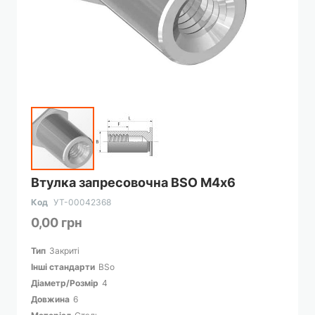
Перейти
Втулка запресовочна BSO М4х6
до
початку
Код
УТ-00042368
галереї
0,00 грн
зображень
Тип
Закриті
Інші стандарти
BSo
Діаметр/Розмір
4
Довжина
6