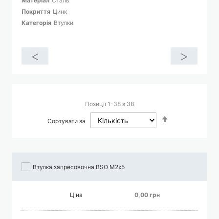
Матеріал
Сталь
Покриття
Цинк
Категорія
Втулки
<
>
Позиції
1
-
38
з
38
Сортувати
Сортувати за
у
порядку
збільшення
Втулка запресовочна BSO М2х5
Ціна
0,00 грн