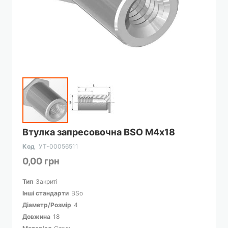
Перейти
Втулка запресовочна BSO М4х18
до
початку
Код
УТ-00056511
галереї
0,00 грн
зображень
Тип
Закриті
Інші стандарти
BSo
Діаметр/Розмір
4
Довжина
18