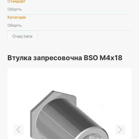
Стандарт
Оберіть
Категорія
Оберіть
Очистити
Втулка запресовочна BSO М4х18
Перейти
до
кінця
галереї
зображень