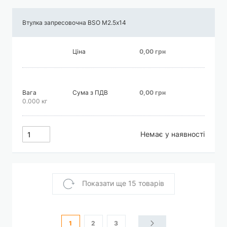
Втулка запресовочна BSO М2.5х14
Ціна
0,00 грн
Вага
Сума з ПДВ
0,00 грн
0.000 кг
Немає у наявності
Показати ще 15 товарів
Сторінка
You're currently reading page
Сторінка
Сторінка
Сторінка
Наступне
1
2
3