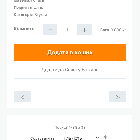
Матеріал
Сталь
Покриття
Цинк
Категорія
Втулки
-
+
Кількість
Вага
0.000
кг
Додати в кошик
Додати до Списку Бажань
<
>
Позиції
1
-
38
з
38
Сортувати
Сортувати за
у