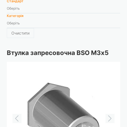
Стандарт
Оберіть
Категорія
Оберіть
Очистити
Втулка запресовочна BSO М3х5
Перейти
до
кінця
галереї
зображень