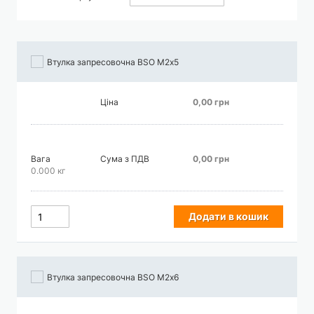
порядку
збільшення
Втулка запресовочна BSO М2х5
Ціна
0,00 грн
Вага
Сума з ПДВ
0,00 грн
0.000 кг
Додати в кошик
Втулка запресовочна BSO М2х6