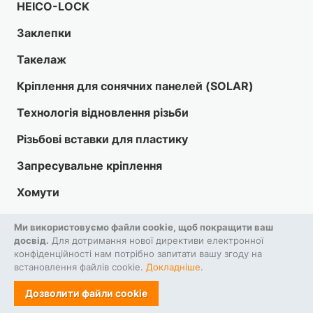
HEICO-LOCK
Заклепки
Такелаж
Кріплення для сонячних панелей (SOLAR)
Технологія відновлення різьби
Різьбові вставки для пластику
Запресувальне кріплення
Хомути
Інструменти
Ми використовуємо файли cookie, щоб покращити ваш
досвід.
Для дотримання нової директиви електронної
HARDLOCK
конфіденційності нам потрібно запитати вашу згоду на
встановлення файлів cookie.
Докладніше
.
Засоби індивідуального захисту
Дозволити файли cookie