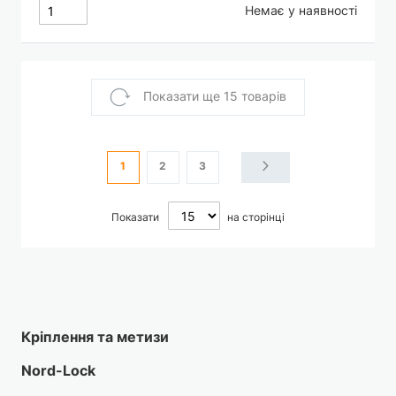
Немає у наявності
Показати ще 15 товарів
Сторінка
You're currently reading page
Сторінка
Сторінка
Сторінка
Наступне
1
2
3
Показати
на сторінці
Кріплення та метизи
Nord-Lock