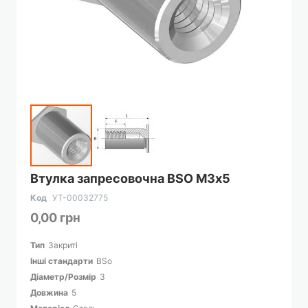
Перейти
Втулка запресовочна BSO М3х5
до
початку
Код
УТ-00032775
галереї
0,00 грн
зображень
Тип
Закриті
Інші стандарти
BSo
Діаметр/Розмір
3
Довжина
5