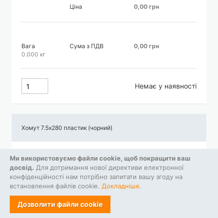
Ціна
0,00 грн
Вага
Сума з ПДВ
0,00 грн
0.000 кг
Немає у наявності
Хомут 7.5х280 пластик (чорний)
Ціна
0,00 грн
Ми використовуємо файли cookie, щоб покращити ваш
досвід.
Для дотримання нової директиви електронної
конфіденційності нам потрібно запитати вашу згоду на
встановлення файлів cookie.
Докладніше
.
Вага
Сума з ПДВ
0,00 грн
0.000 кг
Дозволити файли cookie