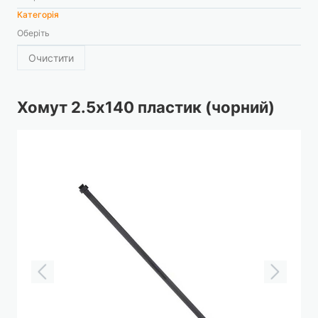
Категорія
Оберіть
Очистити
Хомут 2.5х140 пластик (чорний)
Перейти
до
кінця
галереї
зображень