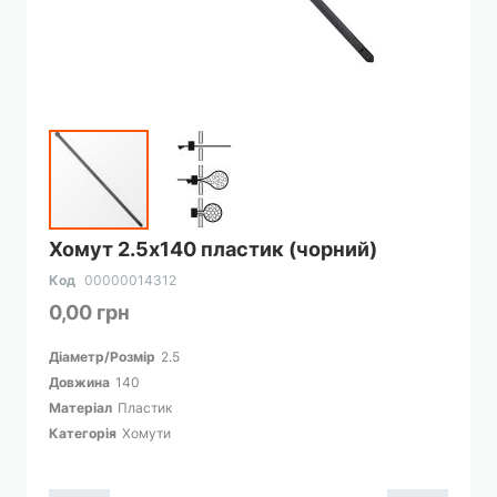
Перейти
Хомут 2.5х140 пластик (чорний)
до
початку
Код
00000014312
галереї
0,00 грн
зображень
Діаметр/Розмір
2.5
Довжина
140
Матеріал
Пластик
Категорія
Хомути