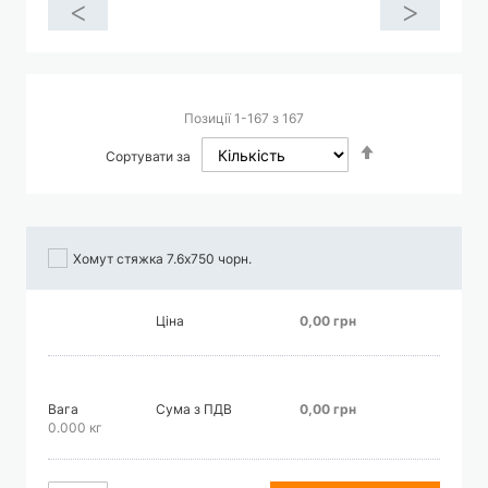
<
>
Позиції
1
-
167
з
167
Сортувати
Сортувати за
у
порядку
збільшення
Хомут стяжка 7.6х750 чорн.
Ціна
0,00 грн
Вага
Сума з ПДВ
0,00 грн
0.000 кг