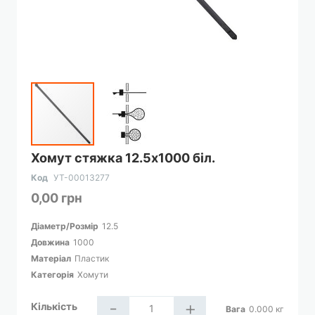
Перейти
Хомут стяжка 12.5х1000 біл.
до
початку
Код
УТ-00013277
галереї
0,00 грн
зображень
Діаметр/Розмір
12.5
Довжина
1000
Матеріал
Пластик
Категорія
Хомути
-
+
Кількість
Вага
0.000
кг