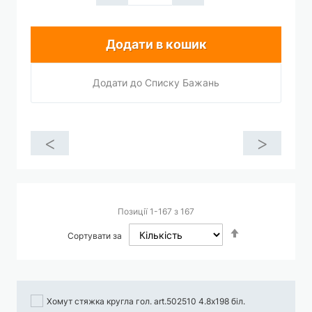
Додати в кошик
Додати до Списку Бажань
<
>
Позиції
1
-
167
з
167
Сортувати
Сортувати за
у
порядку
збільшення
Хомут стяжка кругла гол. art.502510 4.8х198 біл.