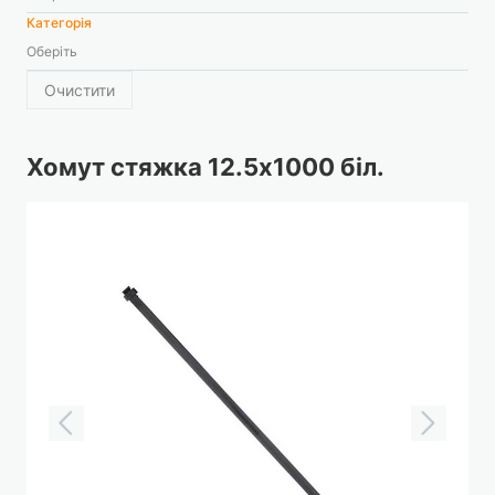
Категорія
Оберіть
Очистити
Хомут стяжка 12.5х1000 біл.
Перейти
до
кінця
галереї
зображень