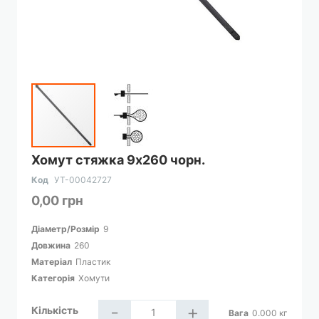
Перейти
Хомут стяжка 9х260 чорн.
до
початку
Код
УТ-00042727
галереї
0,00 грн
зображень
Діаметр/Розмір
9
Довжина
260
Матеріал
Пластик
Категорія
Хомути
-
+
Кількість
Вага
0.000
кг