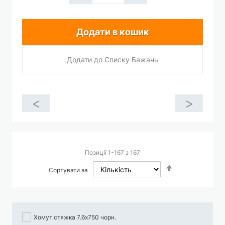
Додати в кошик
Додати до Списку Бажань
<
>
Позиції
1
-
167
з
167
Сортувати
Сортувати за
у
порядку
збільшення
Хомут стяжка 7.6х750 чорн.