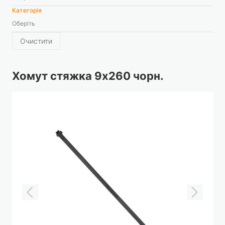
Категорія
Оберіть
Очистити
Хомут стяжка 9х260 чорн.
Перейти
до
кінця
галереї
зображень