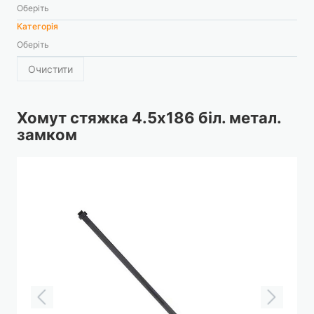
Оберіть
Категорія
Оберіть
Очистити
Хомут стяжка 4.5х186 біл. метал.
замком
Перейти
до
кінця
галереї
зображень