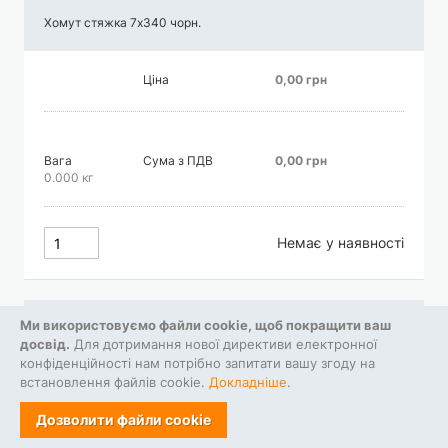
Хомут стяжка 7х340 чорн.
Ціна
0,00 грн
Вага
Сума з ПДВ
0,00 грн
0.000 кг
Немає у наявності
Ми використовуємо файли cookie, щоб покращити ваш
Хомут 7.5х280 пластик (чорний)
досвід.
Для дотримання нової директиви електронної
конфіденційності нам потрібно запитати вашу згоду на
встановлення файлів cookie.
Докладніше
.
Ціна
0,00 грн
Дозволити файли cookie