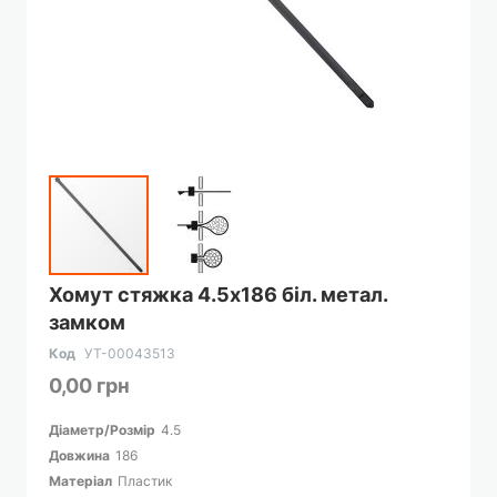
Перейти
Хомут стяжка 4.5х186 біл. метал.
до
замком
початку
галереї
Код
УТ-00043513
зображень
0,00 грн
Діаметр/Розмір
4.5
Довжина
186
Матеріал
Пластик