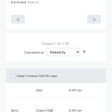
Категорія
Хомути
<
>
Позиції
1
-
167
з
167
Сортувати
Сортувати за
у
порядку
збільшення
Хомут стяжка 7.6х750 чорн.
Ціна
0,00 грн
Вага
Сума з ПДВ
0,00 грн