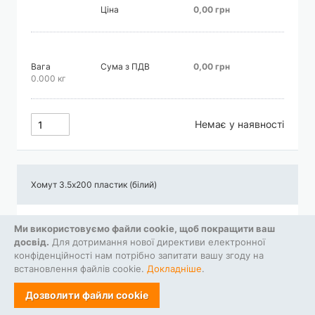
Ціна
0,00 грн
Вага
Сума з ПДВ
0,00 грн
0.000 кг
Немає у наявності
Хомут 3.5х200 пластик (білий)
Ціна
0,00 грн
Ми використовуємо файли cookie, щоб покращити ваш
досвід.
Для дотримання нової директиви електронної
конфіденційності нам потрібно запитати вашу згоду на
встановлення файлів cookie.
Докладніше
.
Вага
Сума з ПДВ
0,00 грн
0.000 кг
Дозволити файли cookie