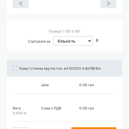
<
>
Позиції
1
-
167
з
167
Сортувати
Сортувати за
у
порядку
збільшення
Хомут стяжка кругла гол. art.502510 4.8х198 біл.
Ціна
0,00 грн
Вага
Сума з ПДВ
0,00 грн
0.000 кг