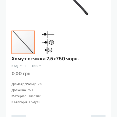
Перейти
Хомут стяжка 7.5х750 чорн.
до
початку
Код
УТ-00013382
галереї
0,00 грн
зображень
Діаметр/Розмір
7.5
Довжина
750
Матеріал
Пластик
Категорія
Хомути