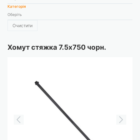
Категорія
Оберіть
Очистити
Хомут стяжка 7.5х750 чорн.
Перейти
до
кінця
галереї
зображень