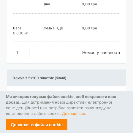
Ціна
0,00 грн
Вага
Сума з ПДВ
0,00 грн
0.000 кг
Немає у наявності
Хомут 3.5х200 пластик (білий)
Ціна
0,00 грн
Ми використовуємо файли cookie, щоб покращити ваш
досвід.
Для дотримання нової директиви електронної
конфіденційності нам потрібно запитати вашу згоду на
встановлення файлів cookie.
Докладніше
.
Вага
Сума з ПДВ
0,00 грн
0.000 кг
Дозволити файли cookie