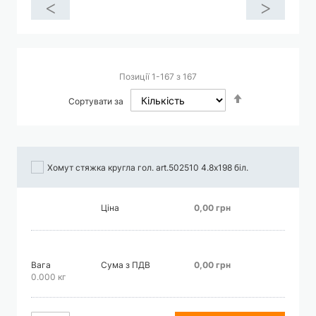
<
>
Позиції
1
-
167
з
167
Сортувати
Сортувати за
у
порядку
збільшення
Хомут стяжка кругла гол. art.502510 4.8х198 біл.
Ціна
0,00 грн
Вага
Сума з ПДВ
0,00 грн
0.000 кг