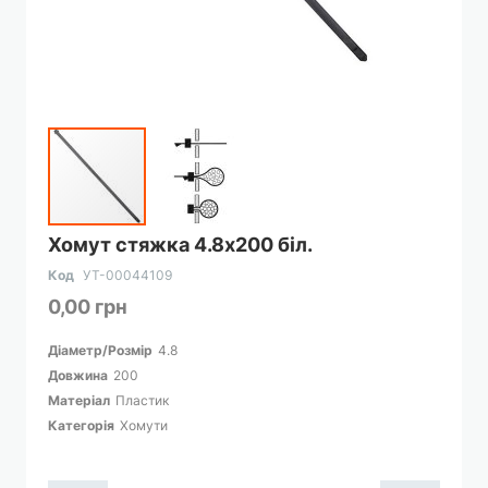
Перейти
Хомут стяжка 4.8х200 біл.
до
початку
Код
УТ-00044109
галереї
0,00 грн
зображень
Діаметр/Розмір
4.8
Довжина
200
Матеріал
Пластик
Категорія
Хомути