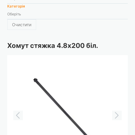
Категорія
Оберіть
Очистити
Хомут стяжка 4.8х200 біл.
Перейти
до
кінця
галереї
зображень