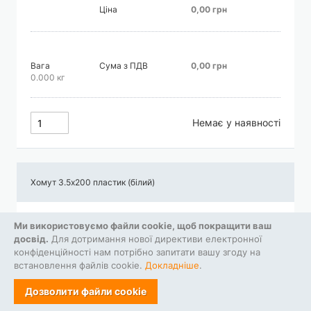
Ціна
0,00 грн
Вага
Сума з ПДВ
0,00 грн
0.000 кг
Немає у наявності
Хомут 3.5х200 пластик (білий)
Ціна
0,00 грн
Ми використовуємо файли cookie, щоб покращити ваш
досвід.
Для дотримання нової директиви електронної
конфіденційності нам потрібно запитати вашу згоду на
встановлення файлів cookie.
Докладніше
.
Вага
Сума з ПДВ
0,00 грн
0.000 кг
Дозволити файли cookie