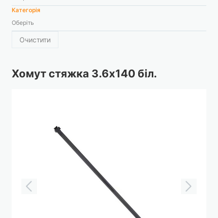
Категорія
Оберіть
Очистити
Хомут стяжка 3.6х140 біл.
Перейти
до
кінця
галереї
зображень