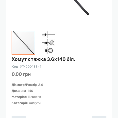
Перейти
Хомут стяжка 3.6х140 біл.
до
початку
Код
УТ-00013341
галереї
0,00 грн
зображень
Діаметр/Розмір
3.6
Довжина
140
Матеріал
Пластик
Категорія
Хомути