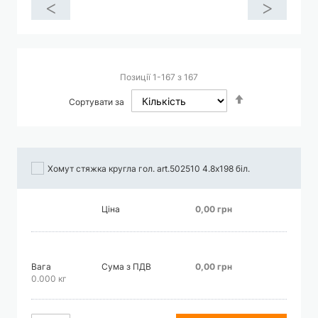
<
>
Позиції
1
-
167
з
167
Сортувати
Сортувати за
у
порядку
збільшення
Хомут стяжка кругла гол. art.502510 4.8х198 біл.
Ціна
0,00 грн
Вага
Сума з ПДВ
0,00 грн
0.000 кг