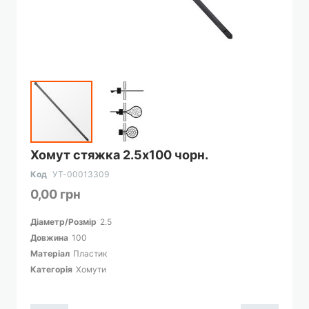
Перейти
Хомут стяжка 2.5х100 чорн.
до
початку
Код
УТ-00013309
галереї
0,00 грн
зображень
Діаметр/Розмір
2.5
Довжина
100
Матеріал
Пластик
Категорія
Хомути