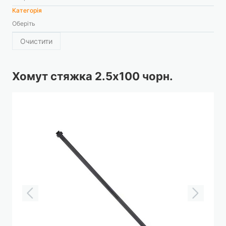
Категорія
Оберіть
Очистити
Хомут стяжка 2.5х100 чорн.
Перейти
до
кінця
галереї
зображень