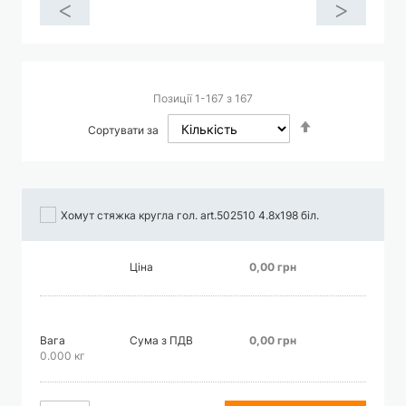
<
>
Позиції
1
-
167
з
167
Сортувати
Сортувати за
у
порядку
збільшення
Хомут стяжка кругла гол. art.502510 4.8х198 біл.
Ціна
0,00 грн
Вага
Сума з ПДВ
0,00 грн
0.000 кг