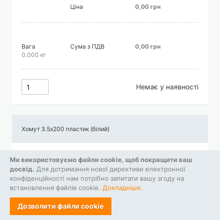
Ціна
0,00 грн
Вага
Сума з ПДВ
0,00 грн
0.000 кг
Немає у наявності
Хомут 3.5х200 пластик (білий)
Ціна
0,00 грн
Ми використовуємо файли cookie, щоб покращити ваш
досвід.
Для дотримання нової директиви електронної
конфіденційності нам потрібно запитати вашу згоду на
встановлення файлів cookie.
Докладніше
.
Вага
Сума з ПДВ
0,00 грн
0.000 кг
Дозволити файли cookie