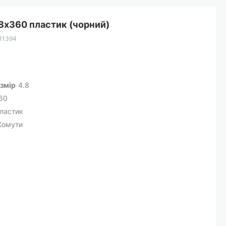
8х360 пластик (чорний)
11394
змір
4.8
60
ластик
Хомути