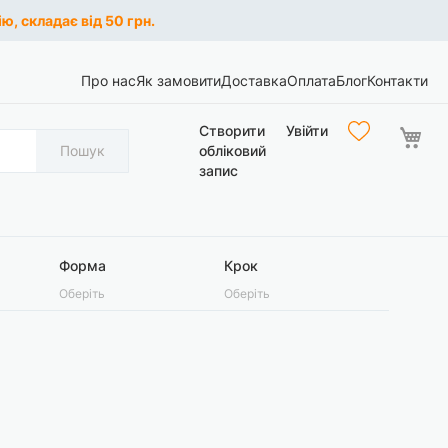
ю, складає від 50 грн.
Про нас
Як замовити
Доставка
Оплата
Блог
Контакти
Ко
Створити
Увійти
Пошук
обліковий
запис
Форма
Крок
Оберіть
Оберіть