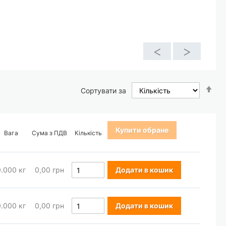
<
>
Со
Сортувати за
у
по
зб
Купити обране
Вага
Сума з ПДВ
Кількість
0.000
кг
0,00 грн
Додати в кошик
0.000
кг
0,00 грн
Додати в кошик