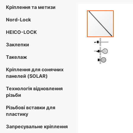
Кріплення та метизи
Перейти
до
Nord-Lock
кінця
галереї
HEICO-LOCK
зображень
Заклепки
Такелаж
Кріплення для сонячних
панелей (SOLAR)
Технологія відновлення
різьби
Різьбові вставки для
пластику
Запресувальне кріплення