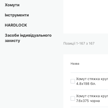
Перейти
Хомути
до
початку
Інструменти
галереї
зображень
HARDLOCK
Засоби індивідуального
захисту
Позиції
1
-
167
з
167
Назва
Хомут стяжка кругл
4.8х198 біл.
Хомут стяжка кругл
7.6х375 чорна