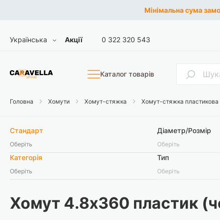
Мінімальна сума замов
Skip
Мова
Українська
Акції
0 322 320 543
to
Content
Пошук
Каталог товарів
Головна
Хомути
Хомут-стяжка
Хомут-стяжка пластикова
Стандарт
Діаметр/Розмір
Оберіть
Оберіть
Категорія
Тип
Оберіть
Оберіть
Хомут 4.8х360 пластик (ч