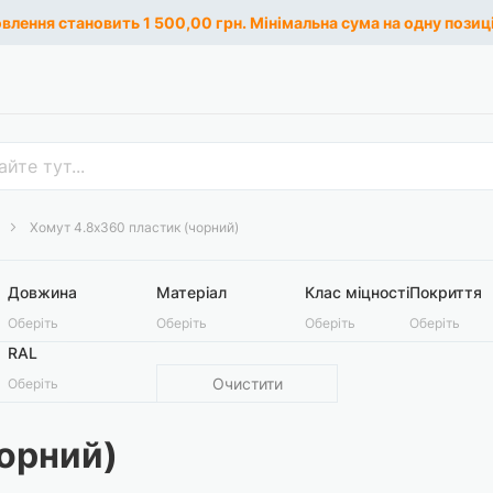
лення становить 1 500,00 грн. Мінімальна сума на одну позиці
Хомут 4.8х360 пластик (чорний)
Довжина
Матеріал
Клас міцності
Покриття
Оберіть
Оберіть
Оберіть
Оберіть
RAL
Очистити
Оберіть
орний)