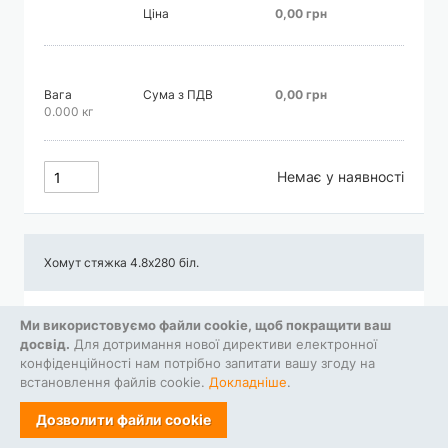
Ціна
0,00 грн
Вага
Сума з ПДВ
0,00 грн
0.000 кг
Немає у наявності
Хомут стяжка 4.8х280 біл.
Ціна
0,00 грн
Ми використовуємо файли cookie, щоб покращити ваш
досвід.
Для дотримання нової директиви електронної
конфіденційності нам потрібно запитати вашу згоду на
встановлення файлів cookie.
Докладніше
.
Вага
Сума з ПДВ
0,00 грн
0.000 кг
Дозволити файли cookie