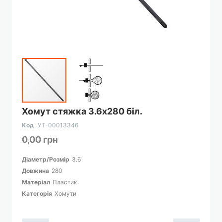
Перейти
Хомут стяжка 3.6х280 біл.
до
початку
Код
УТ-00013346
галереї
0,00 грн
зображень
Діаметр/Розмір
3.6
Довжина
280
Матеріал
Пластик
Категорія
Хомути