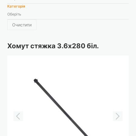
Категорія
Оберіть
Очистити
Хомут стяжка 3.6х280 біл.
Перейти
до
кінця
галереї
зображень